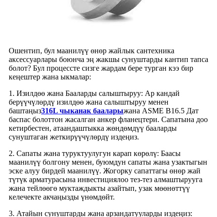
Ошентип, бул маанилүү өнөр жайлык сантехника
аксессуарлары боюнча эң жакшы сунуштарды кантип тапса
болот? Бул процессте сизге жардам бере турган кээ бир
кеңештер жана ыкмалар:
1. Изилдөө жана Бааларды салыштыруу: Ар кандай
берүүчүлөрдү изилдөө жана салыштыруу менен
баштаңыз
316L чыканак баалары
жана ASME B16.5 Дат
баспас болоттон жасалган анкер фланецтери. Сапатына доо
кетирбестен, атаандаштыкка жөндөмдүү бааларды
сунуштаган жеткирүүчүлөрдү издеңиз.
2. Сапаты жана туруктуулугун карап көрөлү: Баасы
маанилүү болгону менен, буюмдун сапаты жана узактыгын
эске алуу бирдей маанилүү. Жогорку сапаттагы өнөр жай
түтүк арматурасына инвестициялоо тез-тез алмаштырууга
жана тейлөөгө муктаждыкты азайтып, узак мөөнөттүү
келечекте акчаңызды үнөмдөйт.
3. Атайын сунуштарды жана арзандатууларды издеңиз: