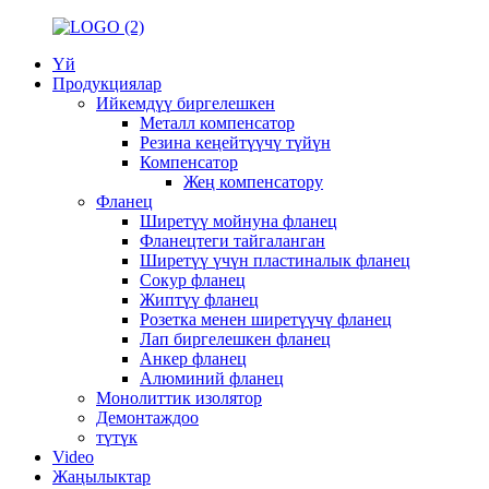
Үй
Продукциялар
Ийкемдүү биргелешкен
Металл компенсатор
Резина кеңейтүүчү түйүн
Компенсатор
Жең компенсатору
Фланец
Ширетүү мойнуна фланец
Фланецтеги тайгаланган
Ширетүү үчүн пластиналык фланец
Сокур фланец
Жиптүү фланец
Розетка менен ширетүүчү фланец
Лап биргелешкен фланец
Анкер фланец
Алюминий фланец
Монолиттик изолятор
Демонтаждоо
түтүк
Video
Жаңылыктар