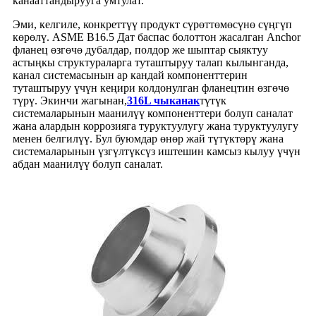
канааттандырууга умтулат.
Эми, келгиле, конкреттүү продукт сүрөттөмөсүнө сүңгүп
көрөлү. ASME B16.5 Дат баспас болоттон жасалган Anchor
фланец өзгөчө дубалдар, полдор же шыптар сыяктуу
астыңкы структураларга туташтыруу талап кылынганда,
канал системасынын ар кандай компоненттерин
туташтыруу үчүн кеңири колдонулган фланецтин өзгөчө
түрү. Экинчи жагынан,
316L чыканак
түтүк
системаларынын маанилүү компоненттери болуп саналат
жана алардын коррозияга туруктуулугу жана туруктуулугу
менен белгилүү. Бул буюмдар өнөр жай түтүктөрү жана
системаларынын үзгүлтүксүз иштешин камсыз кылуу үчүн
абдан маанилүү болуп саналат.