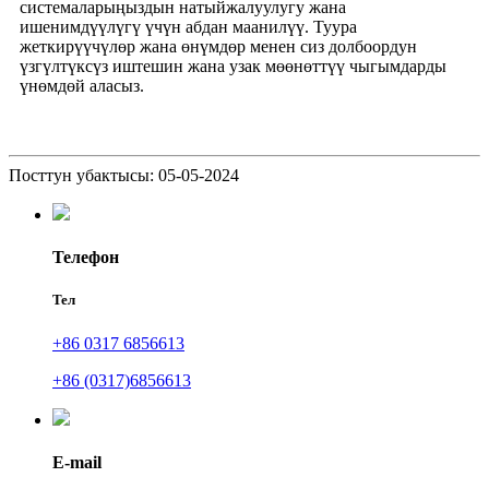
системаларыңыздын натыйжалуулугу жана
ишенимдүүлүгү үчүн абдан маанилүү. Туура
жеткирүүчүлөр жана өнүмдөр менен сиз долбоордун
үзгүлтүксүз иштешин жана узак мөөнөттүү чыгымдарды
үнөмдөй аласыз.
Посттун убактысы: 05-05-2024
Телефон
Тел
+86 0317 6856613
+86 (0317)6856613
E-mail