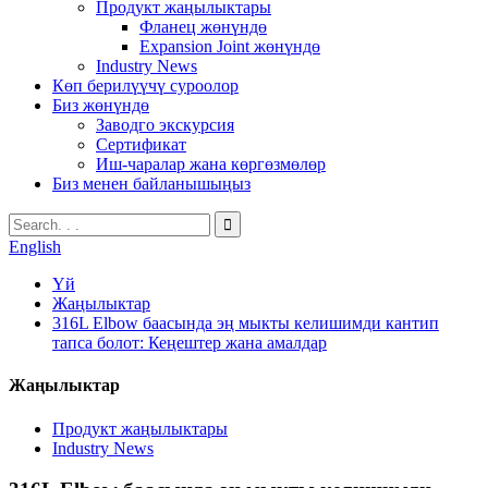
Продукт жаңылыктары
Фланец жөнүндө
Expansion Joint жөнүндө
Industry News
Көп берилүүчү суроолор
Биз жөнүндө
Заводго экскурсия
Сертификат
Иш-чаралар жана көргөзмөлөр
Биз менен байланышыңыз
English
Үй
Жаңылыктар
316L Elbow баасында эң мыкты келишимди кантип
тапса болот: Кеңештер жана амалдар
Жаңылыктар
Продукт жаңылыктары
Industry News