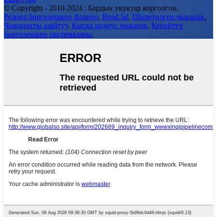
© Copyright - 2010-2024 : Бардык укуктар корголгон.
Резина биргелешкен фланец
,
Bend 5d
,
Ширетилген чыканак
,
Чыканакты азайтуу
,
Кыска радиус чыканак
,
Кеңейтүү
биргелешкен системалары
,