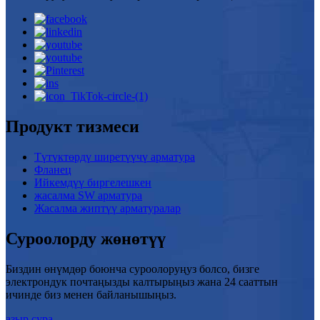
Продукт тизмеси
Түтүктөрдү ширетүүчү арматура
Фланец
Ийкемдүү биргелешкен
жасалма SW арматура
Жасалма жиптүү арматуралар
Суроолорду жөнөтүү
Биздин өнүмдөр боюнча суроолоруңуз болсо, бизге
электрондук почтаңызды калтырыңыз жана 24 сааттын
ичинде биз менен байланышыңыз.
азыр сура