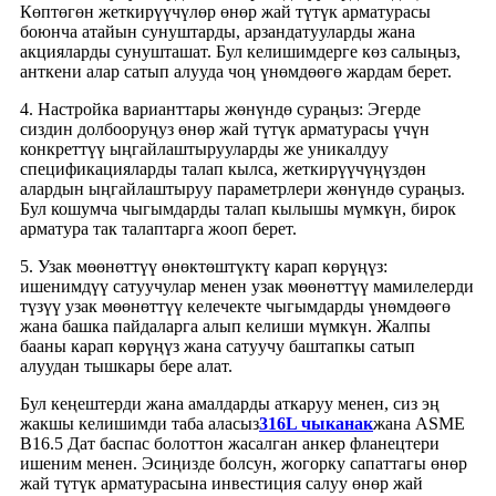
Көптөгөн жеткирүүчүлөр өнөр жай түтүк арматурасы
боюнча атайын сунуштарды, арзандатууларды жана
акцияларды сунушташат. Бул келишимдерге көз салыңыз,
анткени алар сатып алууда чоң үнөмдөөгө жардам берет.
4. Настройка варианттары жөнүндө сураңыз: Эгерде
сиздин долбооруңуз өнөр жай түтүк арматурасы үчүн
конкреттүү ыңгайлаштырууларды же уникалдуу
спецификацияларды талап кылса, жеткирүүчүңүздөн
алардын ыңгайлаштыруу параметрлери жөнүндө сураңыз.
Бул кошумча чыгымдарды талап кылышы мүмкүн, бирок
арматура так талаптарга жооп берет.
5. Узак мөөнөттүү өнөктөштүктү карап көрүңүз:
ишенимдүү сатуучулар менен узак мөөнөттүү мамилелерди
түзүү узак мөөнөттүү келечекте чыгымдарды үнөмдөөгө
жана башка пайдаларга алып келиши мүмкүн. Жалпы
бааны карап көрүңүз жана сатуучу баштапкы сатып
алуудан тышкары бере алат.
Бул кеңештерди жана амалдарды аткаруу менен, сиз эң
жакшы келишимди таба аласыз
316L чыканак
жана ASME
B16.5 Дат баспас болоттон жасалган анкер фланецтери
ишеним менен. Эсиңизде болсун, жогорку сапаттагы өнөр
жай түтүк арматурасына инвестиция салуу өнөр жай