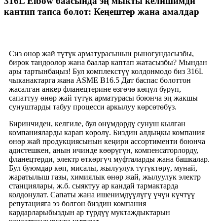
316L Elbow баасында эң мыкты келишимди
кантип тапса болот: Кеңештер жана амалдар
Сиз өнөр жай түтүк арматурасынын рыногундасызбы,
бирок тандоолор жана баалар каптап жатасызбы? Мындан
ары тартынбаңыз! Бул комплекстүү колдонмодо биз 316L
чыканактарга жана ASME B16.5 Дат баспас болоттон
жасалган анкер фланецтерине өзгөчө көңүл буруп,
сапаттуу өнөр жай түтүк арматурасы боюнча эң жакшы
сунуштарды табуу процесси аркылуу көрсөтөбүз.
Биринчиден, келгиле, бул өнүмдөрдү сунуш кылган
компанияларды карап көрөлү. Биздин алдыңкы компания
өнөр жай продукциясынын кеңири ассортименти боюнча
адистешкен, анын ичинде көөрүгүн, компенсаторлорду,
фланецтерди, электр өткөргүч муфталарды жана башкалар.
Бул буюмдар көп, мисалы, жылуулук түтүктөрү, мунай,
жаратылыш газы, химиялык өнөр жай, жылуулук электр
станциялары, ж.б. сыяктуу ар кандай тармактарда
колдонулат. Сапаты жана ишенимдүүлүгү үчүн күчтүү
репутацияга ээ болгон биздин компания
кардарларыбыздын ар түрдүү муктаждыктарын