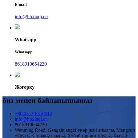
E-mail
info@hbxinqi.cn
Whatsapp
Whatsapp
8618910654220
Жогорку
биз менен байланышыңыз
+86 0317 6856613
info@hbxinqi.cn
8618910654220
Wenming Road, Gengzhuangzi өнөр жай аймагы, Mengcun
округу, Канчжоу шаары, Хэбэй провинциясы, Кытай