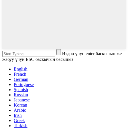
Издөө үчүн enter баскычын же
жабуу үчүн ESC баскычын басыңыз
English
French
German
Portuguese
Spanish
Russian
Japanese
Korean
Arabic
Irish
Greek
Turkish