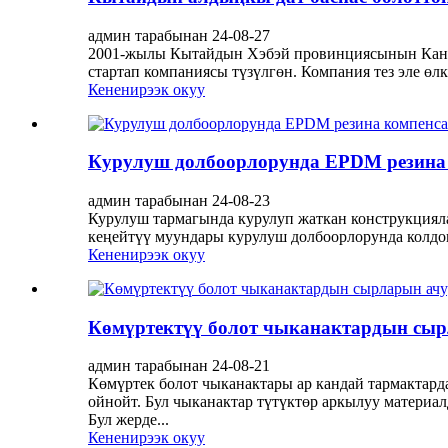
админ тарабынан 24-08-27
2001-жылы Кытайдын Хэбэй провинциясынын Канч
стартап компаниясы түзүлгөн. Компания тез эле өл
Кененирээк окуу
Курулуш долбоорлорунда EPDM резина
админ тарабынан 24-08-23
Курулуш тармагында курулуп жаткан конструкциял
кеңейтүү муундары курулуш долбоорлорунда колдон
Кененирээк окуу
Көмүртектүү болот чыканактардын сыр
админ тарабынан 24-08-21
Көмүртек болот чыканактары ар кандай тармактард
ойнойт. Бул чыканактар ​​түтүктөр аркылуу матер
Бул жерде...
Кененирээк окуу