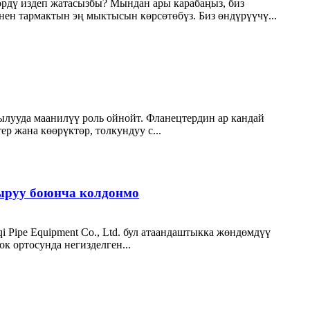
өрдү издеп жатасызбы? Мындан ары карабаңыз, биз
ен тармактын эң мыктысын көрсөтөбүз. Биз өндүрүүчү...
лууда маанилүү роль ойнойт. Фланецтердин ар кандай
 жана көөрүктөр, толкундуу с...
ыруу боюнча колдонмо
 Pipe Equipment Co., Ltd. бул атаандаштыкка жөндөмдүү
к ортосунда негизделген...