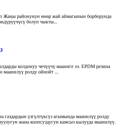
п Жаңы районунун өнөр жай аймагынын борборунда
өндүрүүчүсү болуп чыкты...
з
алдарды колдонуу чечүүчү мааниге ээ. EPDM резина
 маанилүү ролду ойнойт ...
на газдардын үзгүлтүксүз агымында маанилүү ролду
луулугун жана коопсуздугун камсыз кылууда маанилүү.