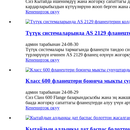
Сиз Кытайда ишенимдүү жана жогорку сапаттагы да
кардарларыбыздын күтүүлөрүнө жооп берген жана а
Кененирээк окуу
Түтүк системаларында AS 2129 фланец
админ тарабынан 24-08-30
Түтүк системалары тармагында фланецти тандоо с
түрлөрүнүн ичинен AS 2129 фланец өзүнүн жогорку
Кененирээк окуу
Класс 600 фланецтери боюнча мыкты с
админ тарабынан 24-08-29
Сиз Class 600 Flange базарындасызбы жана эң жакш
баада жогорку сапаттагы фланецтерди алуу үчүн ар
Кененирээк окуу
Кытайдын алдыңкы дат баспас болоттон