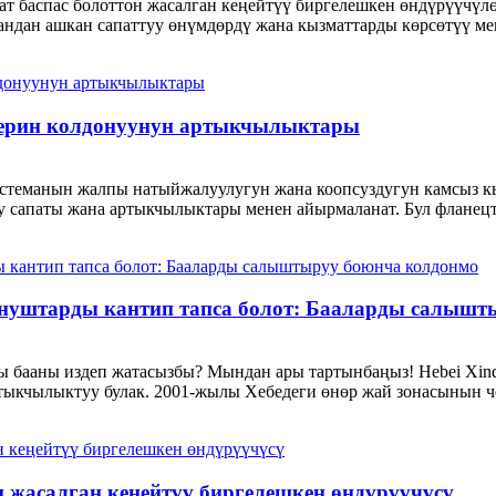
т баспас болоттон жасалган кеңейтүү биргелешкен өндүрүүчүл
ндан ашкан сапаттуу өнүмдөрдү жана кызматтарды көрсөтүү мен
терин колдонуунун артыкчылыктары
истеманын жалпы натыйжалуулугун жана коопсуздугун камсыз кы
 сапаты жана артыкчылыктары менен айырмаланат. Бул фланецтер
унуштарды кантип тапса болот: Бааларды салышт
ы бааны издеп жатасызбы? Мындан ары тартынбаңыз! Hebei Xinqi
тыкчылыктуу булак. 2001-жылы Хебедеги өнөр жай зонасынын чо
 жасалган кеңейтүү биргелешкен өндүрүүчүсү