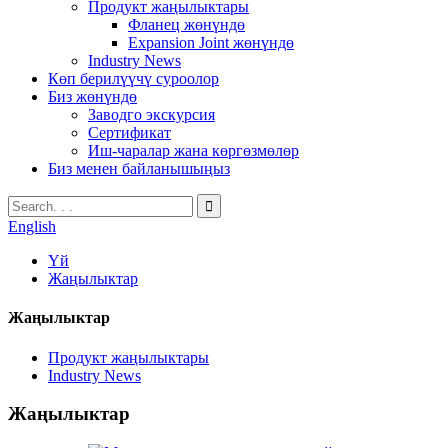
Продукт жаңылыктары
Фланец жөнүндө
Expansion Joint жөнүндө
Industry News
Көп берилүүчү суроолор
Биз жөнүндө
Заводго экскурсия
Сертификат
Иш-чаралар жана көргөзмөлөр
Биз менен байланышыңыз
English
Үй
Жаңылыктар
Жаңылыктар
Продукт жаңылыктары
Industry News
Жаңылыктар