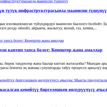
үн түтүк инфраструктурасында маанисин түшүнүү
ык изоляцияланган түйүндөрдүн маанисин баалоого болбойт. Б
ги ролду ойнойт, айрыкча, жылытуу, мунай, газ, химия,...
ди кантип тапса болот: Кеңештер жана амалдар
, бирок тандоолор жана баалар каптап жатасызбы? Мындан ары
турасы боюнча эң жакшы сунуштарды табуу процесси аркылуу көр
 жасалган кеңейтүү биргелешкен өндүрүүчүсү а