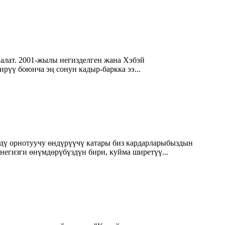
налат. 2001-жылы негизделген жана Хэбэй
ү боюнча эң сонун кадыр-баркка ээ...
рдү орнотуучу өндүрүүчү катары биз кардарларыбыздын
негизги өнүмдөрүбүздүн бири, куйма ширетүү...