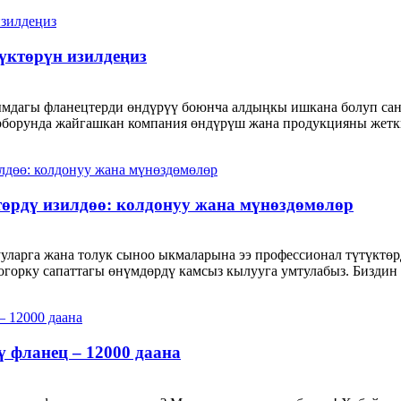
үктөрүн изилдеңиз
басымдагы фланецтерди өндүрүү боюнча алдыңкы ишкана болуп са
орунда жайгашкан компания өндүрүш жана продукцияны жеткирү
ктөрдү изилдөө: колдонуу жана мүнөздөмөлөр
уларга жана толук сыноо ыкмаларына ээ профессионал түтүктө
горку сапаттагы өнүмдөрдү камсыз кылууга умтулабыз. Биздин 
 фланец – 12000 даана