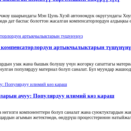
жоу шаарындагы Мэн Цунь Хуэй автономдук округундагы Хоу
көдө дат баспас болоттон жасалган компенсаторлордун алдыңкы 
 компенсаторлордун артыкчылыктарын түшүнүңү
ардын узак жана бышык болушу үчүн жогорку сапаттагы матери
улган популярдуу материал болуп саналат. Бул муундар жашоодо
ларын ачуу: Популярдуу илимий көз караш
а негизги компоненттери болуп саналат жана суюктуктардын жа
иалдардын агымын жетектөөдө, өндүрүш процесстеринин натыйжа