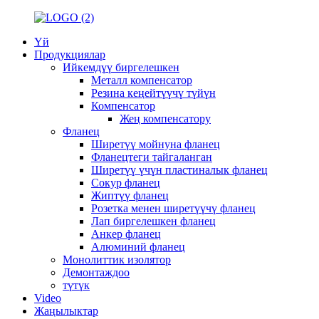
Үй
Продукциялар
Ийкемдүү биргелешкен
Металл компенсатор
Резина кеңейтүүчү түйүн
Компенсатор
Жең компенсатору
Фланец
Ширетүү мойнуна фланец
Фланецтеги тайгаланган
Ширетүү үчүн пластиналык фланец
Сокур фланец
Жиптүү фланец
Розетка менен ширетүүчү фланец
Лап биргелешкен фланец
Анкер фланец
Алюминий фланец
Монолиттик изолятор
Демонтаждоо
түтүк
Video
Жаңылыктар