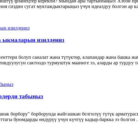
 тиштүү фланецтер керекпи? Мындан ары тартынбаңыз! Хэбэй 
ния сиздин сугат муктаждыктарыңыз үчүн идеалдуу болгон ар к
а ыкмаларын изилдеңиз
нттери болуп саналат жана түтүктөр, клапандар жана башка жа
ивдуулугун сактоодо турмуштук мааниге ээ, аларды ар турдуу 
трлерди табыңыз
чыканак борбору" борборунда жайгашкан белгилүү түтүк арматур
ттагы буюмдарды өндүрүү үчүн күчтүү кадыр-баркка ээ болгон ..