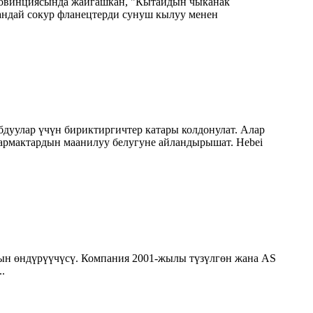
провинциясында жайгашкан, "Кытайдын чыканак
андай сокур фланецтерди сунуш кылуу менен
бдуулар үчүн бириктиргичтер катары колдонулат. Алар
тармактардын маанилуу белугуне айландырышат. Hebei
асын өндүрүүчүсү. Компания 2001-жылы түзүлгөн жана AS
.