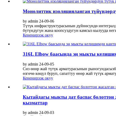
Монолиттик изоляцияланган түйүндөрд
by admin 24-09-06
Түтүк инфраструктурасынын дүйнөсүндө интегралд
бүтүндүгүн жана коопсуздугун камсыз кылууда негиз
Кененирээк окуу
316L Elbow баасында эң мыкты келишим
by admin 24-09-05
Сиз өнөр жай түтүк арматурасынын рыногундасызбы
өзгөчө көңүл буруп, сапаттуу өнөр жай түтүк арма
Кененирээк окуу
Кытайдагы мыкты дат баспас болоттон
кызматтар
by admin 24-09-03