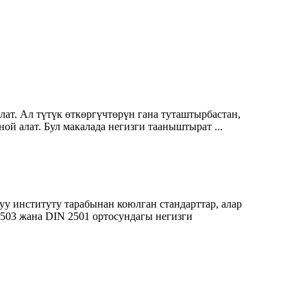
ат. Ал түтүк өткөргүчтөрүн гана туташтырбастан,
й алат. Бул макалада негизги тааныштырат ...
у институту тарабынан коюлган стандарттар, алар
503 жана DIN 2501 ортосундагы негизги