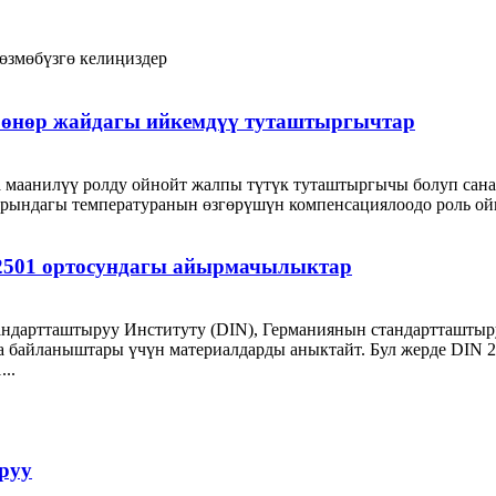
өзмөбүзгө келиңиздер
- өнөр жайдагы ийкемдүү туташтыргычтар
 маанилүү ролду ойнойт жалпы түтүк туташтыргычы болуп санал
арындагы температуранын өзгөрүшүн компенсациялоодо роль ойно
N2501 ортосундагы айырмачылыктар
ндартташтыруу Институту (DIN), Германиянын стандартташтыру
а байланыштары үчүн материалдарды аныктайт. Бул жерде DIN 2
..
руу