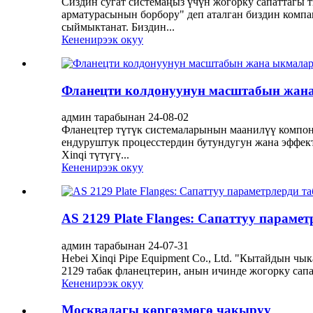
Сиздин сугат системаңыз үчүн жогорку сапаттагы
арматурасынын борбору" деп аталган биздин компа
сыймыктанат. Биздин...
Кененирээк окуу
Фланецти колдонуунун масштабын жан
админ тарабынан 24-08-02
Фланецтер түтүк системаларынын маанилүү компоне
ендуруштук процесстердин бутундугун жана эффект
Xinqi түтүгү...
Кененирээк окуу
AS 2129 Plate Flanges: Сапаттуу параме
админ тарабынан 24-07-31
Hebei Xinqi Pipe Equipment Co., Ltd. "Кытайдын 
2129 табак фланецтерин, анын ичинде жогорку сапа
Кененирээк окуу
Москвадагы көргөзмөгө чакыруу