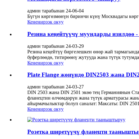
админ тарабынан 24-06-04
Бүгүн көргөзмөнүн биринчи күнү Москвадагы көрг
Кененирээк окуу
Резина кеңейтүүчү муундарды изилдөө 
админ тарабынан 24-03-29
Резина кеңейтүү биргелешкен өнөр жай тармагында
буферлөөдө, титирөөнү жутууда жана түтүк тутумд
Кененирээк окуу
Plate Flange жөнүндө DIN2503 жана DI
админ тарабынан 24-03-27
DIN 2503 жана DIN 2501 экөө тең Германиянын Ста
фланецтин өлчөмдөрүн жана түтүк арматурасы жан
айырмачылыктар болуп саналат: Максаты: DIN 2501.
Кененирээк окуу
Розетка ширетүүчү фланецти таанышты