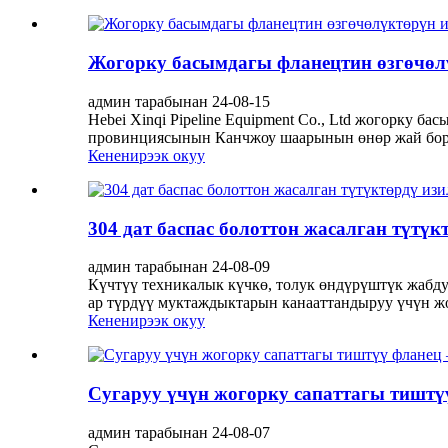
Жогорку басымдагы фланецтин өзгөчөл
админ тарабынан 24-08-15
Hebei Xinqi Pipeline Equipment Co., Ltd жогорку 
провинциясынын Канчжоу шаарынын өнөр жай борб
Кененирээк окуу
304 дат баспас болоттон жасалган түтү
админ тарабынан 24-08-09
Күчтүү техникалык күчкө, толук өндүрүштүк жабду
ар түрдүү муктаждыктарын канааттандыруу үчүн жо
Кененирээк окуу
Сугаруу үчүн жогорку сапаттагы тиштүү
админ тарабынан 24-08-07