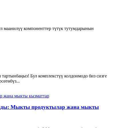
ул маанилүү компоненттер түтүк тутумдарынын
 тартынбаңыз! Бул комплекстүү колдонмодо биз сизге
сөтөбүз...
чылды: Мыкты продуктылар жана мыкты