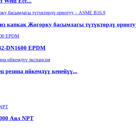
 Weld Ecc...
из капкак Жогорку басымдагы түтүктөрдү орнотуу
N32-DN1600 EPDM
ц резина ийкемдүү кеңейүү...
3000 Аял NPT