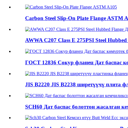
Carbon Steel Slip-On Plate Flange ASTM 
AWWA C207 Class E 275PSI Steel Hubbed Fl
ГОСТ 12836 Сокур фланец Дат баспас к
JIS B2220 JIS B2238 ширетүүчү плита фл
SCH60 Дат баспас болоттон жасалган ке