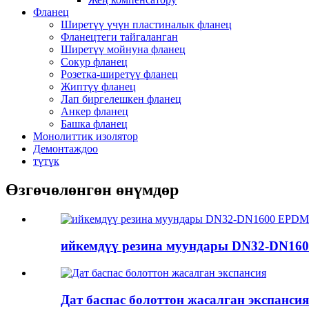
Фланец
Ширетүү үчүн пластиналык фланец
Фланецтеги тайгаланган
Ширетүү мойнуна фланец
Сокур фланец
Розетка-ширетүү фланец
Жиптүү фланец
Лап биргелешкен фланец
Анкер фланец
Башка фланец
Монолиттик изолятор
Демонтаждоо
түтүк
Өзгөчөлөнгөн өнүмдөр
ийкемдүү резина муундары DN32-DN16
Дат баспас болоттон жасалган экспансия