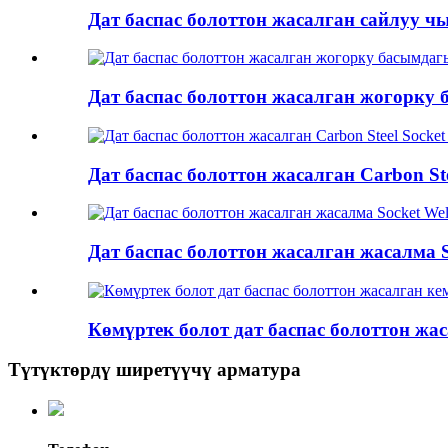
Дат баспас болоттон жасалган сайлуу ч
Дат баспас болоттон жасалган жогорку 
Дат баспас болоттон жасалган Carbon Ste
Дат баспас болоттон жасалган жасалма S
Көмүртек болот дат баспас болоттон жа
Түтүктөрдү ширетүүчү арматура