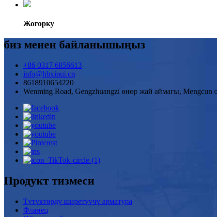
Жогорку
биз менен байланышыңыз
+86 0317 6856613
info@hbxinqi.cn
8618910654220
Wenming Road, Gengzhuangzi өнөр жай аймагы, Mengcun 
Продукт тизмеси
Түтүктөрдү ширетүүчү арматура
Фланец