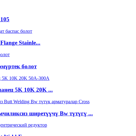
A105
ange Stainle...
өмүртек болот
анец 5K 10K 20K ...
мчиликсиз ширетүүчү Bw түтүгү ...