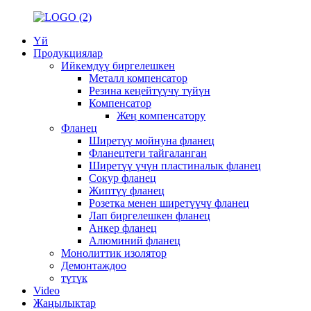
Үй
Продукциялар
Ийкемдүү биргелешкен
Металл компенсатор
Резина кеңейтүүчү түйүн
Компенсатор
Жең компенсатору
Фланец
Ширетүү мойнуна фланец
Фланецтеги тайгаланган
Ширетүү үчүн пластиналык фланец
Сокур фланец
Жиптүү фланец
Розетка менен ширетүүчү фланец
Лап биргелешкен фланец
Анкер фланец
Алюминий фланец
Монолиттик изолятор
Демонтаждоо
түтүк
Video
Жаңылыктар