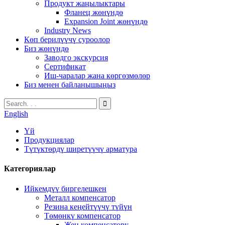
Продукт жаңылыктары
Фланец жөнүндө
Expansion Joint жөнүндө
Industry News
Көп берилүүчү суроолор
Биз жөнүндө
Заводго экскурсия
Сертификат
Иш-чаралар жана көргөзмөлөр
Биз менен байланышыңыз
English
Үй
Продукциялар
Түтүктөрдү ширетүүчү арматура
Категориялар
Ийкемдүү биргелешкен
Металл компенсатор
Резина кеңейтүүчү түйүн
Төмөнкү компенсатор
Жең компенсатору