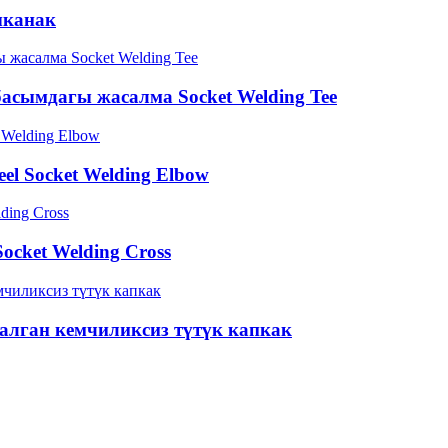
ыканак
басымдагы жасалма Socket Welding Tee
el Socket Welding Elbow
ocket Welding Cross
салган кемчиликсиз түтүк капкак