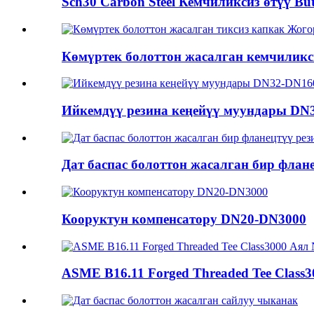
Sch30 Carbon Steel Кемчиликсиз өтүү Butt
Көмүртек болоттон жасалган кемчиликс
Ийкемдүү резина кеңейүү муундары D
Дат баспас болоттон жасалган бир флане
Кооруктун компенсатору DN20-DN3000
ASME B16.11 Forged Threaded Tee Class