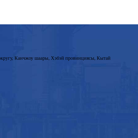
округу, Канчжоу шаары, Хэбэй провинциясы, Кытай