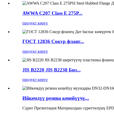
AWWA C207 Class E 275P...
продукт көрүү
ГОСТ 12836 Сокур фланг...
продукт көрүү
JIS B2220 JIS B2238 Биз...
продукт көрүү
Ийкемдүү резина кеңейүүчү...
Сүрөт Презентация Материалдын сүрөттөлүшү EPD.