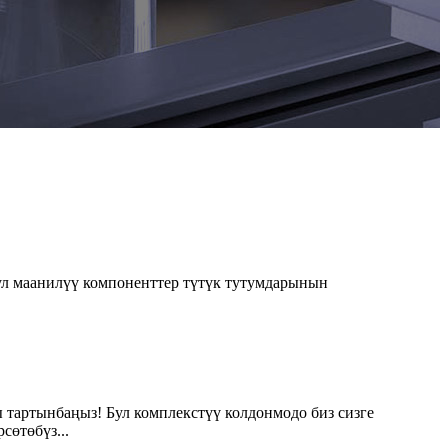
ул маанилүү компоненттер түтүк тутумдарынын
 тартынбаңыз! Бул комплекстүү колдонмодо биз сизге
сөтөбүз...