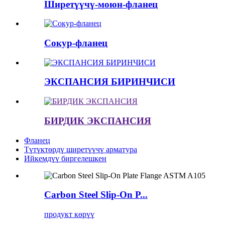
Ширетүүчү-моюн-фланец
Сокур-фланец
ЭКСПАНСИЯ БИРИНЧИСИ
БИРДИК ЭКСПАНСИЯ
Фланец
Түтүктөрдү ширетүүчү арматура
Ийкемдүү биргелешкен
Carbon Steel Slip-On P...
продукт көрүү