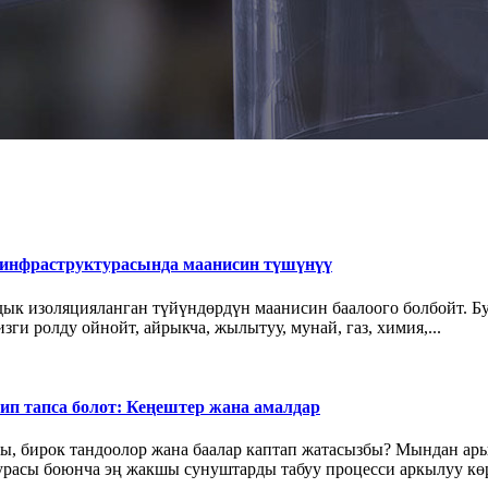
 инфраструктурасында маанисин түшүнүү
ык изоляцияланган түйүндөрдүн маанисин баалоого болбойт. Б
ги ролду ойнойт, айрыкча, жылытуу, мунай, газ, химия,...
п тапса болот: Кеңештер жана амалдар
, бирок тандоолор жана баалар каптап жатасызбы? Мындан ары
турасы боюнча эң жакшы сунуштарды табуу процесси аркылуу көр