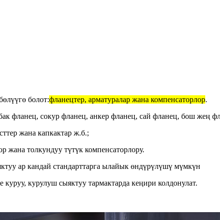
бөлүүгө болот:
фланецтер, арматуралар жана компенсаторлор
.
к фланец, сокур фланец, анкер фланец, сай фланец, бош жең фл
тер жана капкактар ​​ж.б.;
ор жана толкундуу түтүк компенсаторлору.
яктуу ар кандай стандарттарга ылайык өндүрүлүшү мүмкүн
е куруу, курулуш сыяктуу тармактарда кеңири колдонулат.