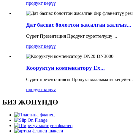
продукт көрүү
Дат баспас болоттон жасалган жалгыз...
Сүрөт Презентация Продукт сүрөттөлүшү ...
продукт көрүү
Кооруктун компенсатору Ex...
Сүрөт презентациясы Продукт маалыматы кеңейет..
продукт көрүү
БИЗ ЖӨНҮНДӨ