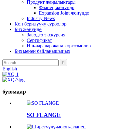
Продукт жаңылыктары
Фланец жөнүндө
Expansion Joint жөнүндө
Industry News
Көп берилүүчү суроолор
Биз жөнүндө
Заводго экскурсия
Сертификат
Иш-чаралар жана көргөзмөлөр
Биз менен байланышыңыз
English
буюмдар
SO FLANGE