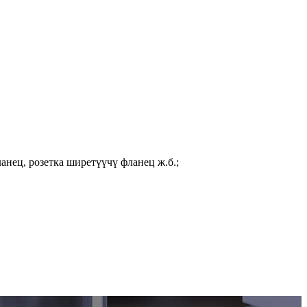
анец, розетка ширетүүчү фланец ж.б.;