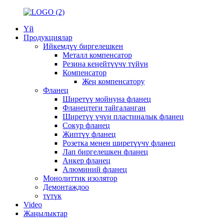
Үй
Продукциялар
Ийкемдүү биргелешкен
Металл компенсатор
Резина кеңейтүүчү түйүн
Компенсатор
Жең компенсатору
Фланец
Ширетүү мойнуна фланец
Фланецтеги тайгаланган
Ширетүү үчүн пластиналык фланец
Сокур фланец
Жиптүү фланец
Розетка менен ширетүүчү фланец
Лап биргелешкен фланец
Анкер фланец
Алюминий фланец
Монолиттик изолятор
Демонтаждоо
түтүк
Video
Жаңылыктар