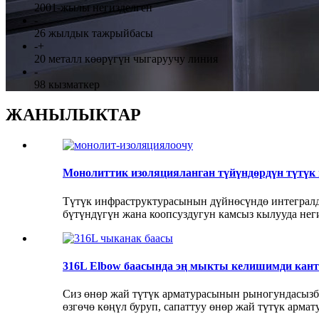
2001-жылы негизделген
-
26 жылдык тажрыйбасы
-
+
20 металл көөрүгүн чыгаруучу линия
-
98 кызматкер
ЖАНЫЛЫКТАР
Монолиттик изоляцияланган түйүндөрдүн түтүк
Түтүк инфраструктурасынын дүйнөсүндө интегралд
бүтүндүгүн жана коопсуздугун камсыз кылууда негиз
316L Elbow баасында эң мыкты келишимди канти
Сиз өнөр жай түтүк арматурасынын рыногундасызбы
өзгөчө көңүл буруп, сапаттуу өнөр жай түтүк арма