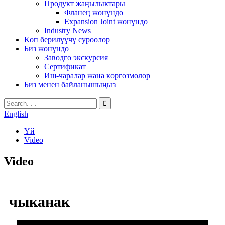
Продукт жаңылыктары
Фланец жөнүндө
Expansion Joint жөнүндө
Industry News
Көп берилүүчү суроолор
Биз жөнүндө
Заводго экскурсия
Сертификат
Иш-чаралар жана көргөзмөлөр
Биз менен байланышыңыз
English
Үй
Video
Video
чыканак