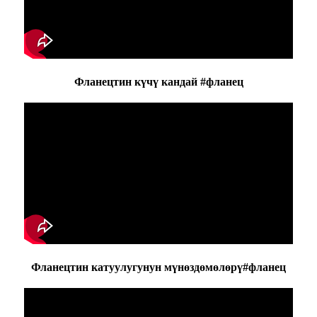
Фланецтин күчү кандай #фланец
Фланецтин катуулугунун мүнөздөмөлөрү#фланец