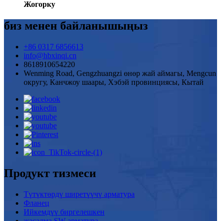
Жогорку
биз менен байланышыңыз
+86 0317 6856613
info@hbxinqi.cn
8618910654220
Wenming Road, Gengzhuangzi өнөр жай аймагы, Mengcun
округу, Канчжоу шаары, Хэбэй провинциясы, Кытай
Продукт тизмеси
Түтүктөрдү ширетүүчү арматура
Фланец
Ийкемдүү биргелешкен
жасалма SW арматура