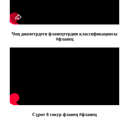
Чоң диаметрдеги фланецтердин классификациясы
#фланец
Сүрөт 8 сокур фланец #фланец