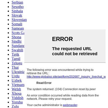
Serbian
Sesotho
Sinhala
Slovak
Slovenian
Somali
Samoan
Scots Gaelic
Shona
Sindhi
Sundanese
Swahili
Tajik
Tamil
Telugu
Thai
Ukrainian
Urdu
Uzbek
Vietnamese
Welsh
Xhosa
Yiddish
Yoruba
Zulu