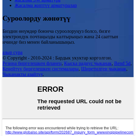
Жасалма жиптүү арматуралар
Суроолорду жөнөтүү
Биздин өнүмдөр боюнча суроолоруңуз болсо, бизге
электрондук почтаңызды калтырыңыз жана 24 сааттын
ичинде биз менен байланышыңыз.
азыр сура
© Copyright - 2010-2024 : Бардык укуктар корголгон.
Резина биргелешкен фланец
,
Кыска радиус чыканак
,
Bend 5d
,
Кеңейтүү биргелешкен системалары
,
Ширетилген чыканак
,
Чыканакты азайтуу
,