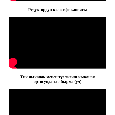
Редуктордун классификациясы
Тик чыканак менен түз тигиш чыканак
ортосундагы айырма (үч)