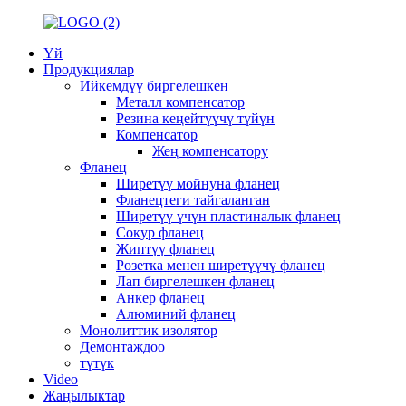
Үй
Продукциялар
Ийкемдүү биргелешкен
Металл компенсатор
Резина кеңейтүүчү түйүн
Компенсатор
Жең компенсатору
Фланец
Ширетүү мойнуна фланец
Фланецтеги тайгаланган
Ширетүү үчүн пластиналык фланец
Сокур фланец
Жиптүү фланец
Розетка менен ширетүүчү фланец
Лап биргелешкен фланец
Анкер фланец
Алюминий фланец
Монолиттик изолятор
Демонтаждоо
түтүк
Video
Жаңылыктар