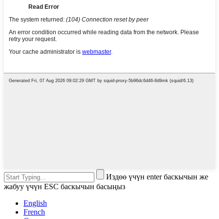
Издөө үчүн enter баскычын же
жабуу үчүн ESC баскычын басыңыз
English
French