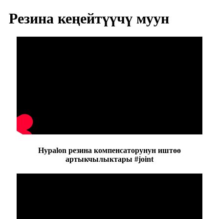
Резина кеңейтүүчү муун
Hypalon резина компенсаторунун иштөө
артыкчылыктары #joint