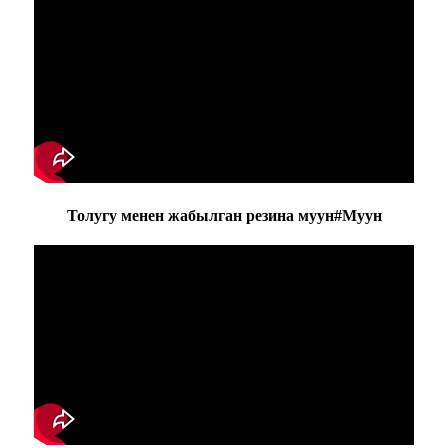
Толугу менен жабылган резина муун#Муун