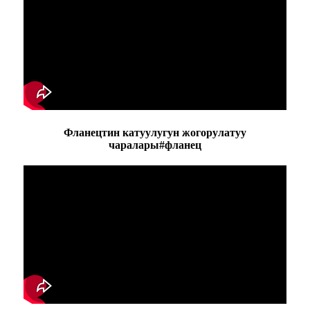
Фланецтин катуулугун жогорулатуу
чаралары#фланец