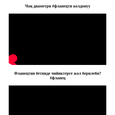
Чоң диаметри #фланецти колдонуу
Фланецтин бетинде чийиктерге жол берилеби?
#фланец