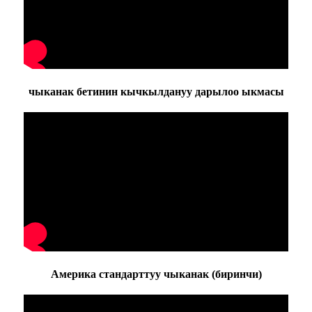
чыканак бетинин кычкылдануу дарылоо ыкмасы
Америка стандарттуу чыканак (биринчи)