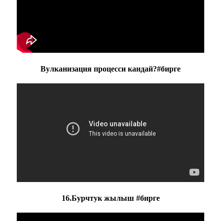
Вулканизация процесси кандай?#бирге
16.Бурчтук жылыш #бирге