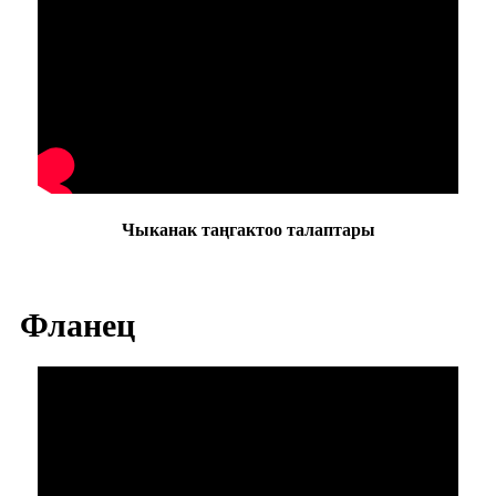
Чыканак таңгактоо талаптары
Фланец