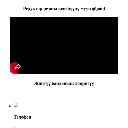
Редуктор резина кеңейүүчү муун @joint
Жиптүү байланыш #биригүү
Телефон