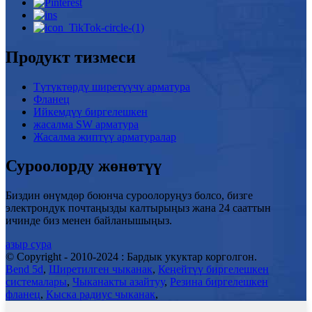
Продукт тизмеси
Түтүктөрдү ширетүүчү арматура
Фланец
Ийкемдүү биргелешкен
жасалма SW арматура
Жасалма жиптүү арматуралар
Суроолорду жөнөтүү
Биздин өнүмдөр боюнча суроолоруңуз болсо, бизге
электрондук почтаңызды калтырыңыз жана 24 сааттын
ичинде биз менен байланышыңыз.
азыр сура
© Copyright - 2010-2024 : Бардык укуктар корголгон.
Bend 5d
,
Ширетилген чыканак
,
Кеңейтүү биргелешкен
системалары
,
Чыканакты азайтуу
,
Резина биргелешкен
фланец
,
Кыска радиус чыканак
,