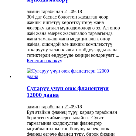
админ тарабынан 21-09-18
304 дат баспас болоттон жасалган чоор
жакшы иштетүү көрсөткүчтөрү жана
жогорку катаал мүнөздөмөлөргө ээ. Ал өнөр
жай жана эмерек жасалгалоо тармагында
жана тамак-аш жана медициналык өнөр
жайда, ошондой эле жакшы комплекстүү
аткарууну талап кылган жабдууларды жана
тетиктерди өндүрүүдө кеңири колдонулат ...
Кененирээк окуу
Сугаруу үчүн оюк фланецтери
12000 даана
админ тарабынан 21-09-18
Бул атайын фланец түрү, кардар тарабынан
берилген чиймелерге ылайык. Сугат
тармагында колдонулган фланецтер
ыңгайлаштырылган болушу керек, оюк
фланец өзгөчө фланец түрү, бирок биздин