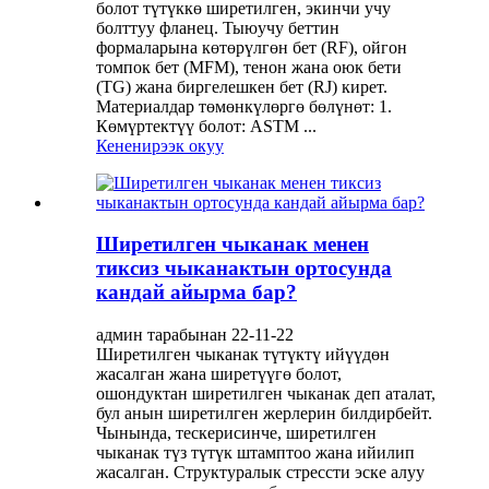
болот түтүккө ширетилген, экинчи учу
болттуу фланец. Тыюучу беттин
формаларына көтөрүлгөн бет (RF), ойгон
томпок бет (MFM), тенон жана оюк бети
(TG) жана биргелешкен бет (RJ) кирет.
Материалдар төмөнкүлөргө бөлүнөт: 1.
Көмүртектүү болот: ASTM ...
Кененирээк окуу
Ширетилген чыканак менен
тиксиз чыканактын ортосунда
кандай айырма бар?
админ тарабынан 22-11-22
Ширетилген чыканак түтүктү ийүүдөн
жасалган жана ширетүүгө болот,
ошондуктан ширетилген чыканак деп аталат,
бул анын ширетилген жерлерин билдирбейт.
Чынында, тескерисинче, ширетилген
чыканак түз түтүк штамптоо жана ийилип
жасалган. Структуралык стрессти эске алуу