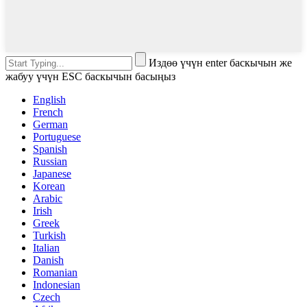
Издөө үчүн enter баскычын же
жабуу үчүн ESC баскычын басыңыз
English
French
German
Portuguese
Spanish
Russian
Japanese
Korean
Arabic
Irish
Greek
Turkish
Italian
Danish
Romanian
Indonesian
Czech