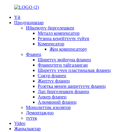
Үй
Продукциялар
Ийкемдүү биргелешкен
Металл компенсатор
Резина кеңейтүүчү түйүн
Компенсатор
Жең компенсатору
Фланец
Ширетүү мойнуна фланец
Фланецтеги тайгаланган
Ширетүү үчүн пластиналык фланец
Сокур фланец
Жиптүү фланец
Розетка менен ширетүүчү фланец
Лап биргелешкен фланец
Анкер фланец
Алюминий фланец
Монолиттик изолятор
Демонтаждоо
түтүк
Video
Жаңылыктар