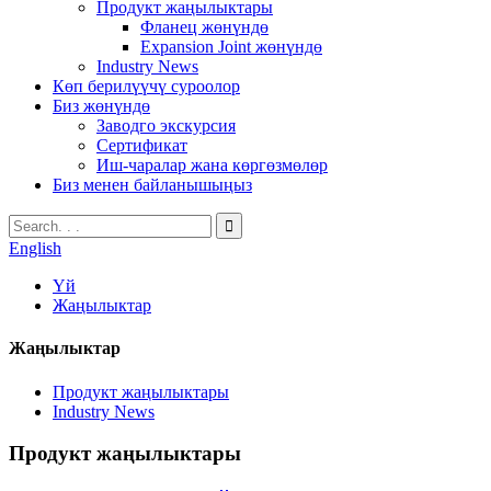
Продукт жаңылыктары
Фланец жөнүндө
Expansion Joint жөнүндө
Industry News
Көп берилүүчү суроолор
Биз жөнүндө
Заводго экскурсия
Сертификат
Иш-чаралар жана көргөзмөлөр
Биз менен байланышыңыз
English
Үй
Жаңылыктар
Жаңылыктар
Продукт жаңылыктары
Industry News
Продукт жаңылыктары