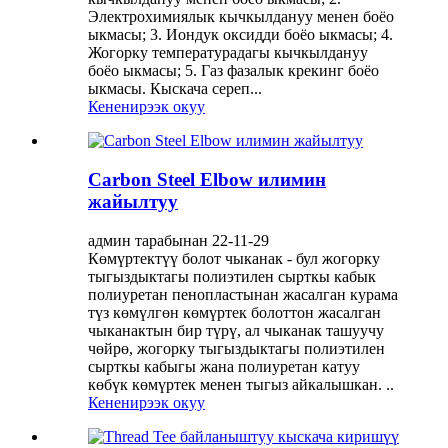
Электрохимиялык кычкылдануу менен боёо
ыкмасы; 3. Иондук оксидди боёо ыкмасы; 4.
Жогорку температурадагы кычкылдануу
боёо ыкмасы; 5. Газ фазалык крекинг боёо
ыкмасы. Кыскача сереп...
Кененирээк окуу
Carbon Steel Elbow илимин
жайылтуу
админ тарабынан 22-11-29
Көмүртектүү болот чыканак - бул жогорку
тыгыздыктагы полиэтилен сырткы кабык
полиуретан пенопластынан жасалган курама
түз көмүлгөн көмүртек болоттон жасалган
чыканактын бир түрү, ал чыканак ташуучу
чөйрө, жогорку тыгыздыктагы полиэтилен
сырткы кабыгы жана полиуретан катуу
көбүк көмүртек менен тыгыз айкалышкан. ..
Кененирээк окуу