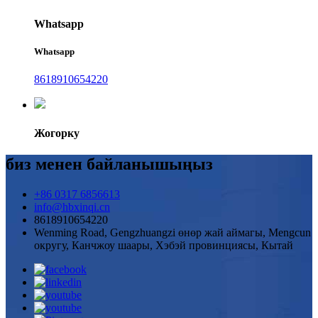
Whatsapp
Whatsapp
8618910654220
Жогорку
биз менен байланышыңыз
+86 0317 6856613
info@hbxinqi.cn
8618910654220
Wenming Road, Gengzhuangzi өнөр жай аймагы, Mengcun
округу, Канчжоу шаары, Хэбэй провинциясы, Кытай