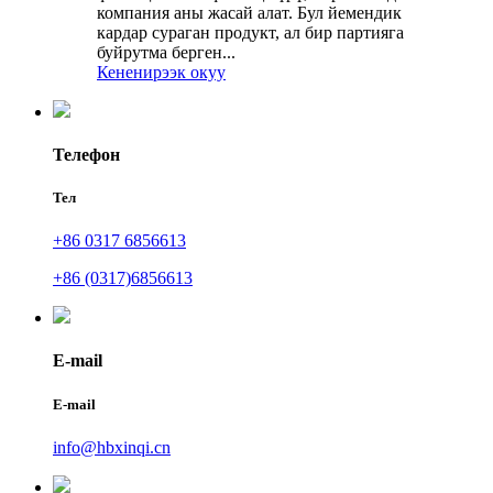
компания аны жасай алат. Бул йемендик
кардар сураган продукт, ал бир партияга
буйрутма берген...
Кененирээк окуу
Телефон
Тел
+86 0317 6856613
+86 (0317)6856613
E-mail
E-mail
info@hbxinqi.cn