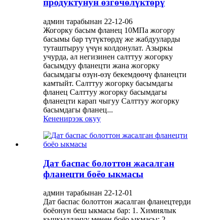
продуктунун өзгөчөлүктөрү
админ тарабынан 22-12-06
Жогорку басым фланец 10МПа жогору
басымы бар түтүктөрдү же жабдууларды
туташтыруу үчүн колдонулат. Азыркы
учурда, ал негизинен салттуу жогорку
басымдуу фланецти жана жогорку
басымдагы өзүн-өзү бекемдөөчү фланецти
камтыйт. Салттуу жогорку басымдагы
фланец Салттуу жогорку басымдагы
фланецти карап чыгуу Салттуу жогорку
басымдагы фланец...
Кененирээк окуу
Дат баспас болоттон жасалган
фланецти боёо ыкмасы
админ тарабынан 22-12-01
Дат баспас болоттон жасалган фланецтерди
боёонун беш ыкмасы бар: 1. Химиялык
кычкылдануу менен боёо ыкмасы; 2.