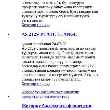
аспектилерин камтыйт, бүт өндүрүш
процесси жогорку сапат жана коопсуздук
стандарттарына жооп берет. Бул стандарттын
түзүлүшү туруктуулукту илгерилетүүгө
багытталган...
Кененирээк окуу
AS 2129-PLATE FLANGE
админ тарабынан 24-02-28
AS 2129 стандарты фланецтердин ар кандай
түрлөрүн, анын ичинде Plate фланецтерин
аныктайт. Төмөндө жалпы маалымат болуп
саналат жана конкреттүү өлчөмдөр,
басымдар жана башка параметрлер AS 2129
стандартынын конкреттүү версиясына жана
классына жараша өзгөрүшү мүмкүн. Акыркы
стандартка кайрылуу сунушталат...
Кененирээк окуу
Жогорку басымдагы фланецтин