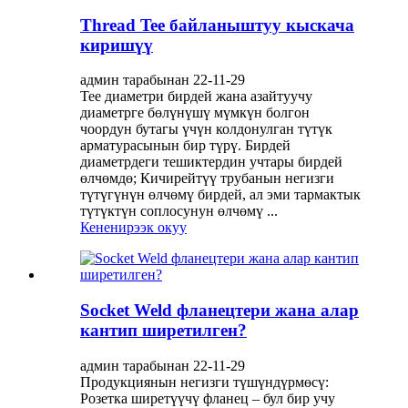
Thread Tee байланыштуу кыскача
киришүү
админ тарабынан 22-11-29
Tee диаметри бирдей жана азайтуучу
диаметрге бөлүнүшү мүмкүн болгон
чоордун бутагы үчүн колдонулган түтүк
арматурасынын бир түрү. Бирдей
диаметрдеги тешиктердин учтары бирдей
өлчөмдө; Кичирейтүү трубанын негизги
түтүгүнүн өлчөмү бирдей, ал эми тармактык
түтүктүн соплосунун өлчөмү ...
Кененирээк окуу
Socket Weld фланецтери жана алар
кантип ширетилген?
админ тарабынан 22-11-29
Продукциянын негизги түшүндүрмөсү:
Розетка ширетүүчү фланец – бул бир учу