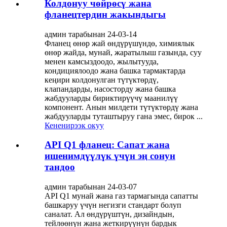
Колдонуу чөйрөсү жана
фланецтердин жакындыгы
админ тарабынан 24-03-14
Фланец өнөр жай өндүрүшүндө, химиялык
өнөр жайда, мунай, жаратылыш газында, суу
менен камсыздоодо, жылытууда,
кондициялоодо жана башка тармактарда
кеңири колдонулган түтүктөрдү,
клапандарды, насосторду жана башка
жабдууларды бириктирүүчү маанилүү
компонент. Анын милдети түтүктөрдү жана
жабдууларды туташтыруу гана эмес, бирок ...
Кененирээк окуу
API Q1 фланец: Сапат жана
ишенимдүүлүк үчүн эң сонун
тандоо
админ тарабынан 24-03-07
API Q1 мунай жана газ тармагында сапатты
башкаруу үчүн негизги стандарт болуп
саналат. Ал өндүрүштүн, дизайндын,
тейлөөнүн жана жеткирүүнүн бардык