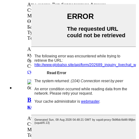
Аты-жөнү: Лап биргелешкен фланец
Стандарт: ASME B16.5
Материал: Carbon Steel; Дат баспаган болот
Өзгөчөлүктөрү: 1/2"-24" DN15-600
Басым: Class150-Class2500
Туташуу режими: Ширетүүчү
Төлөм: T / T, L / C, D / P, PayPal
Ар кандай суроолорго биз жооп берүүгө
кубанычтабыз, суроолоруңузду жана
буйруктарыңызды жөнөтүңүз.
Сток үлгүсү акысыз жана жеткиликтүү
суроо
детал
BS4504 Blind Flange Дат баспас
көмүртек болот PN10-40
Аты-жөнү: Сокур фланецтер
Стандарт: BS4504
Материал: Carbon Steel / Дат баспас болот
Техникалык мүнөздөмөлөрү: PN10-40