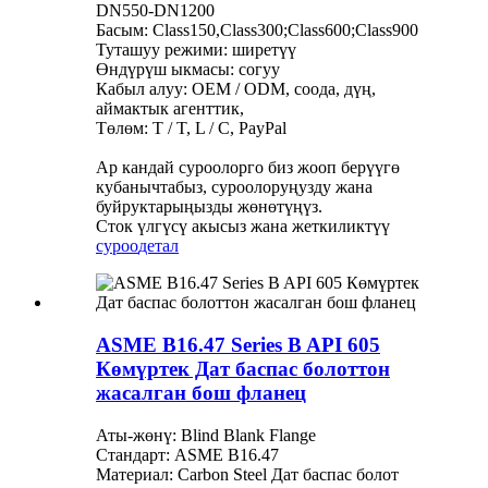
DN550-DN1200
Басым: Class150,Class300;Class600;Class900
Туташуу режими: ширетүү
Өндүрүш ыкмасы: согуу
Кабыл алуу: OEM / ODM, соода, дүң,
аймактык агенттик,
Төлөм: T / T, L / C, PayPal
Ар кандай суроолорго биз жооп берүүгө
кубанычтабыз, суроолоруңузду жана
буйруктарыңызды жөнөтүңүз.
Сток үлгүсү акысыз жана жеткиликтүү
суроо
детал
ASME B16.47 Series B API 605
Көмүртек Дат баспас болоттон
жасалган бош фланец
Аты-жөнү: Blind Blank Flange
Стандарт: ASME B16.47
Материал: Carbon Steel Дат баспас болот