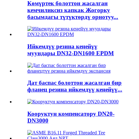
Көмүртек болоттон жасалган
кемчиликсиз капкак Жогорку
басымдагы түтүктөрдү орнотуу...
Ийкемдүү резина кеңейүү
муундары DN32-DN1600 EPDM
Дат баспас болоттон жасалган бир
фланец резина ийкемдүү кеңейүү...
Кооруктун компенсатору DN20-
DN3000