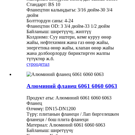
Стандарт: BS 10
Фланецтин калыңдыгы: 3/16 дюйм-30 3/4
дюйм
Болттордун саны: 4-24
Фланецтин OD: 3 3/4 дюйм-33 1/2 дюйм
Байланыш: ширетүүчү, жиптүү
Колдонмо: Суу иштери, кеме куруу өнөр
жайы, нефтехимия жана газ өнөр жайы,
энергетика өнөр жайы, клапан өнөр жайы
жана долбоорлорду бириктирген жалпы
түтүктөр ж.б.
суроо
детал
Алюминий фланец 6061 6060 6063
Продукт аты: Алюминий 6061 6060 6063
Фланец
Өлчөмү: DN15-DN1200
Түрү: плитанын фланеци / Лап биргелешкен
фланеци / бош плита фланеци
Материал: Алюминий 6061 6060 6063
Байланыш: ширетүүчү