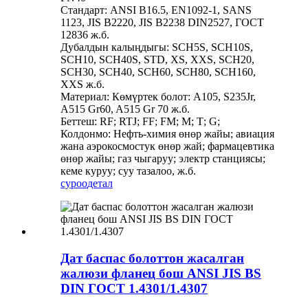
Стандарт: ANSI B16.5, EN1092-1, SANS
1123, JIS B2220, JIS B2238 DIN2527, ГОСТ
12836 ж.б.
Дубалдын калыңдыгы: SCH5S, SCH10S,
SCH10, SCH40S, STD, XS, XXS, SCH20,
SCH30, SCH40, SCH60, SCH80, SCH160,
XXS ж.б.
Материал: Көмүртек болот: A105, S235Jr,
A515 Gr60, A515 Gr 70 ж.б.
Беттеш: RF; RTJ; FF; FM; M; Т; G;
Колдонмо: Нефть-химия өнөр жайы; авиация
жана аэрокосмостук өнөр жай; фармацевтика
өнөр жайы; газ чыгаруу; электр станциясы;
кеме куруу; суу тазалоо, ж.б.
суроо
детал
Дат баспас болоттон жасалган
жалюзи фланец бош ANSI JIS BS
DIN ГОСТ 1.4301/1.4307