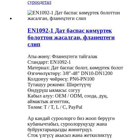
суроо
детал
EN1092-1 Дат баспас көмүртек
болоттон жасалган, фланецтеги
слип
Аты-жөнү: Фланецтеги тайгалак
Стандарт: EN1092-1
Материал: Дат баспас болот, көмүртек болот
Өзгөчөлүктөрү: 3/8"-48" DN10-DN1200
Колдонуу чөйрөсү: PN6-PN100
Туташуу режими: Ширетүүчү
Өндүрүш ыкмасы: согуу
Кабыл алуу: OEM / ODM, соода, дүң,
аймактык агенттик,
Төлөм: T / T, L / C, PayPal
Ар кандай суроолорго биз жооп берүүгө
кубанычтабыз, суроолоруңузду жана
буйруктарыңызды жөнөтүңүз.
Сток үлгүсү акысыз жана жеткиликтүү