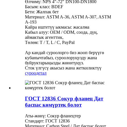
Өлчөмү: NPS 4"-72" DN100-DN1800
Басым: класс BDEF
Бети: Жалпак бет
Материал: ASTM A-36, ASTM A-307, ASTM
A-193
Кайра иштетүү ыкмасы: жасалма
Кабыл алуу: OEM / ODM, соода, дүң,
аймактык агенттик,
Төлөм: T / T, L / C, PayPal
Ар кандай суроолорго биз жооп берүүгө
кубанычтабыз, суроолоруңузду жана
буйруктарыңызды жөнөтүңүз.
Сток үлгүсү акысыз жана жеткиликтүү
суроо
детал
ГОСТ 12836 Сокур фланец Дат
баспас көмүртек болот
Аты-жөнү: Сокур фланецтер
Стандарт: ГОСТ 12836
Материал: Carbon Steel / Дат баспас болот