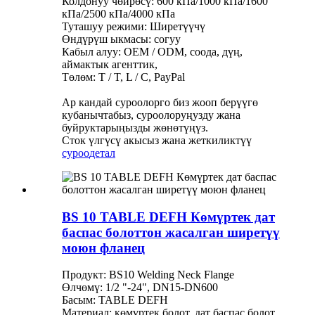
Колдонуу чөйрөсү: 600 кПа/1000 кПа/1600
кПа/2500 кПа/4000 кПа
Туташуу режими: Ширетүүчү
Өндүрүш ыкмасы: согуу
Кабыл алуу: OEM / ODM, соода, дүң,
аймактык агенттик,
Төлөм: T / T, L / C, PayPal
Ар кандай суроолорго биз жооп берүүгө
кубанычтабыз, суроолоруңузду жана
буйруктарыңызды жөнөтүңүз.
Сток үлгүсү акысыз жана жеткиликтүү
суроо
детал
BS 10 TABLE DEFH Көмүртек дат
баспас болоттон жасалган ширетүү
моюн фланец
Продукт: BS10 Welding Neck Flange
Өлчөмү: 1/2 "-24", DN15-DN600
Басым: TABLE DEFH
Материал: көмүртек болот, дат баспас болот