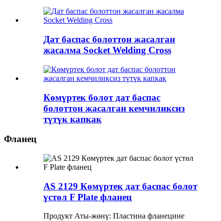
Дат баспас болоттон жасалган
жасалма Socket Welding Cross
Көмүртек болот дат баспас
болоттон жасалган кемчиликсиз
түтүк капкак
Фланец
AS 2129 Көмүртек дат баспас болот
үстөл F Plate фланец
Продукт Аты-жөнү: Пластина фланецине