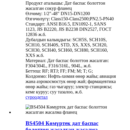
Продукт аталышы: Дат баспас болоттон
жасалган сокур фланец
Өлчөмү: 1/2"-48" DN15-DN1200
Өзгөчөлүгү: Class150-Class2500;PN2.5-PN40
Стандарт: ANSI B16.5, EN1092-1, SANS
1123, JIS B2220, JIS B2238 DIN2527, ГОСТ
12836 ж.б.
Дубалдын калыңдыгы: SCH5S, SCH10S,
SCH10, SCH40S, STD, XS, XXS, SCH20,
SCH30, SCH40, SCH60, SCH80, SCH160,
XXS ж.б.
Материал: Дат баспас болоттон жасалган:
F304/304L, F316/316L, 904L, ж.б.
Беттеш: RF; RTJ; FF; FM; M; Т; G;
Колдонмо: Нефть-химия өнөр жайы; авиация
жана аэрокосмостук өнөр жай; фармацевтика
өнөр жайы; газ чыгаруу; электр станциясы;
кеме куруу; суу тазалоо, ж.б.
суроо
детал
BS4504 Көмүртек дат баспас
болоттон жасалган жасалма