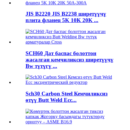
JIS B2220 JIS B2238 ширетүүчү
плита фланец 5K 10K 20K ...
SCH60 Дат баспас болоттон
жасалган кемчиликсиз ширетүүчү
Bw түтүгү ...
Sch30 Carbon Steel Кемчиликсиз
өтүү Butt Weld Ecc...