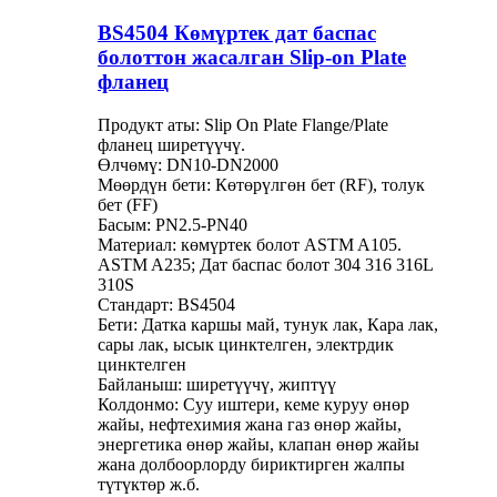
BS4504 Көмүртек дат баспас
болоттон жасалган Slip-on Plate
фланец
Продукт аты: Slip On Plate Flange/Plate
фланец ширетүүчү.
Өлчөмү: DN10-DN2000
Мөөрдүн бети: Көтөрүлгөн бет (RF), толук
бет (FF)
Басым: PN2.5-PN40
Материал: көмүртек болот ASTM A105.
ASTM A235; Дат баспас болот 304 316 316L
310S
Стандарт: BS4504
Бети: Датка каршы май, тунук лак, Кара лак,
сары лак, ысык цинктелген, электрдик
цинктелген
Байланыш: ширетүүчү, жиптүү
Колдонмо: Суу иштери, кеме куруу өнөр
жайы, нефтехимия жана газ өнөр жайы,
энергетика өнөр жайы, клапан өнөр жайы
жана долбоорлорду бириктирген жалпы
түтүктөр ж.б.