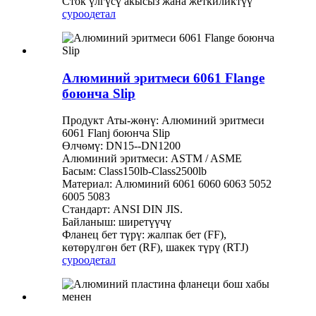
Сток үлгүсү акысыз жана жеткиликтүү
суроо
детал
Алюминий эритмеси 6061 Flange
боюнча Slip
Продукт Аты-жөнү: Алюминий эритмеси
6061 Flanj боюнча Slip
Өлчөмү: DN15--DN1200
Алюминий эритмеси: ASTM / ASME
Басым: Class150lb-Class2500lb
Материал: Алюминий 6061 6060 6063 5052
6005 5083
Стандарт: ANSI DIN JIS.
Байланыш: ширетүүчү
Фланец бет түрү: жалпак бет (FF),
көтөрүлгөн бет (RF), шакек түрү (RTJ)
суроо
детал