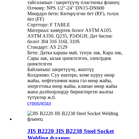
тайгаланып / ширетүүчү пластинка фланец
Өлчөмү: NPS 1/2"-24" DN15-DN600
Мөөрдүн бети: Көтөрүлгөн бет (RF), толук
бет (FF)
Сорттору: F TABLE
Материал: көмүртек болот ASTM A105.
ASTM A350, Q235, P245GH; Дат баспас
болот 304 316 316L 310S
Стандарт: AS 2129
Бети: Датка каршы май, тунук лак, Кара лак,
Сары лак, ысык цинктелген, электрдик
цинктелген
Байланыш: ширетүүчү, жиптүү
Колдонмо: Суу иштери, кеме куруу өнөр
жайы, нефтехимия жана газ өнөр жайы,
энергетика өнөр жайы, клапан өнөр жайы
жана долбоорлорду бириктирген жалпы
түтүктөр ж.б.
суроо
детал
JIS B2220 JIS B2238 Steel Socket
Welding фланец