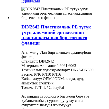
суроо
детал
DIN2642 Пластикалык PE түтүк
үчүн алюминий эритмесинин
пластинкасынын биргелешкен
фланеци
Аты-жөнү: Лап биргелешкен фланец/Бош
фланец
Стандарт: DIN2642
Материал: Алюминий 6061 6063
Техникалык мүнөздөмөлөрү: DN25-DN300
Басым: PN6 PN10 PN16
Кабыл алуу: OEM / ODM, соода, дүң,
аймактык агенттик,
Төлөм: T / T, L / C, PayPal
Ар кандай суроолорго биз жооп берүүгө
кубанычтабыз, суроолоруңузду жана
буйруктарыңызды жөнөтүңүз.