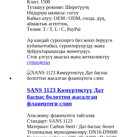
Класс 1500
Туташуу режими: Ширетүүчү
Өндүрүш ыкмасы: согуу
Кабыл алуу: OEM / ODM, соода, дүң,
аймактык агенттик,
Төлөм: T / T, L / C, PayPal
Ар кандай суроолорго биз жооп берүүгө
кубанычтабыз, суроолоруңузду жана
буйруктарыңызды жөнөтүңүз.
Сток үлгүсү акысыз жана жеткиликтүү
суроо
детал
SANS 1123 Көмүртектүү Дат
баспас болоттон жасалган
фланецтеги слип
Аты-жөнү: фланецтеги тайгалак
Стандарт: SANS 1123
Материал: Carbon Steel / Дат баспас болот
Техникалык мүнөздөмөлөрү: DN10-DN600