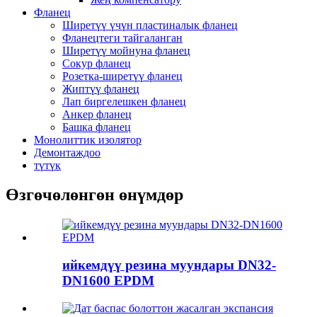
Фланец
Ширетүү үчүн пластиналык фланец
Фланецтеги тайгаланган
Ширетүү мойнуна фланец
Сокур фланец
Розетка-ширетүү фланец
Жиптүү фланец
Лап биргелешкен фланец
Анкер фланец
Башка фланец
Монолиттик изолятор
Демонтаждоо
түтүк
Өзгөчөлөнгөн өнүмдөр
ийкемдүү резина муундары DN32-
DN1600 EPDM