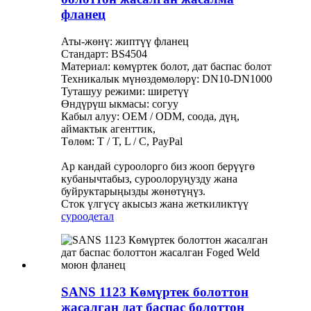
фланец
Аты-жөнү: жиптүү фланец
Стандарт: BS4504
Материал: көмүртек болот, дат баспас болот
Техникалык мүнөздөмөлөрү: DN10-DN1000
Туташуу режими: ширетүү
Өндүрүш ыкмасы: согуу
Кабыл алуу: OEM / ODM, соода, дүң,
аймактык агенттик,
Төлөм: T / T, L / C, PayPal
Ар кандай суроолорго биз жооп берүүгө
кубанычтабыз, суроолоруңузду жана
буйруктарыңызды жөнөтүңүз.
Сток үлгүсү акысыз жана жеткиликтүү
суроо
детал
SANS 1123 Көмүртек болоттон
жасалган дат баспас болоттон