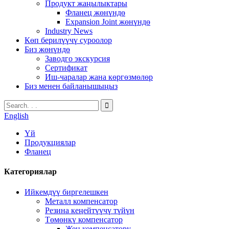
Продукт жаңылыктары
Фланец жөнүндө
Expansion Joint жөнүндө
Industry News
Көп берилүүчү суроолор
Биз жөнүндө
Заводго экскурсия
Сертификат
Иш-чаралар жана көргөзмөлөр
Биз менен байланышыңыз
English
Үй
Продукциялар
Фланец
Категориялар
Ийкемдүү биргелешкен
Металл компенсатор
Резина кеңейтүүчү түйүн
Төмөнкү компенсатор
Жең компенсатору