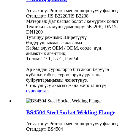
Аты-жөнү: Розетка менен ширетүүчү фланец
Стандарт: JIS B2220/JIS B2238
Материал: Дат баспас болот / көмүртек болот
Техникалык мүнөздөмөлөрү: 5K-20K, DN15-
DN1200
Туташуу режими: Ширетүүчү
Өндүрүш ыкмасы: жасалма
Кабыл алуу: OEM / ODM, соода, дүң,
аймактык агенттик,
Төлөм: T / T, L / C, PayPal
Ар кандай суроолорго биз жооп берүүгө
кубанычтабыз, суроолоруңузду жана
буйруктарыңызды жөнөтүңүз.
Сток үлгүсү акысыз жана жеткиликтүү
суроо
детал
BS4504 Steel Socket Welding Flange
Аты-жөнү: Розетка менен ширетүүчү фланец
Стандарт: BS4504