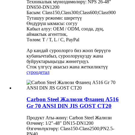
Техникалык мүнөздөмөлөрү: NPS 26-48"
DN650-DN1200
Басым: Class150,Class300;Class600;Class900
Туташуу режими: ширетүү
Өндүрүш ыкмасы: согуу
Кабыл алуу: OEM / ODM, соода, дүң,
аймактык агенттик,
Төлөм: T / T, L / C, PayPal
Ар кандай суроолорго биз жооп берүүгө
кубанычтабыз, суроолоруңузду жана
буйруктарыңызды жөнөтүңүз.
Сток үлгүсү акысыз жана жеткиликтүү
суроо
детал
Carbon Steel Жалюзи Фланец A516
Gr 70 ANSI DIN JIS GOST CT20
Продукт Аты-жөнү: Carbon Steel Жалюзи
Өлчөмү: 1/2"-48" DN15-DN1200
Өзгөчөлүктөрү: Class150-Class2500;PN2.5-
PN40