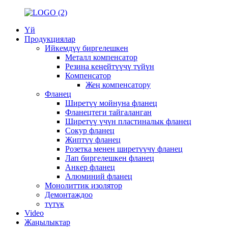
Үй
Продукциялар
Ийкемдүү биргелешкен
Металл компенсатор
Резина кеңейтүүчү түйүн
Компенсатор
Жең компенсатору
Фланец
Ширетүү мойнуна фланец
Фланецтеги тайгаланган
Ширетүү үчүн пластиналык фланец
Сокур фланец
Жиптүү фланец
Розетка менен ширетүүчү фланец
Лап биргелешкен фланец
Анкер фланец
Алюминий фланец
Монолиттик изолятор
Демонтаждоо
түтүк
Video
Жаңылыктар