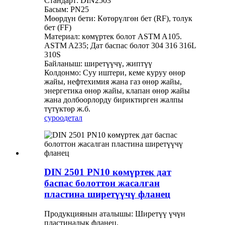
Стандарт: DIN2503
Басым: PN25
Мөөрдүн бети: Көтөрүлгөн бет (RF), толук
бет (FF)
Материал: көмүртек болот ASTM A105.
ASTM A235; Дат баспас болот 304 316 316L
310S
Байланыш: ширетүүчү, жиптүү
Колдонмо: Суу иштери, кеме куруу өнөр
жайы, нефтехимия жана газ өнөр жайы,
энергетика өнөр жайы, клапан өнөр жайы
жана долбоорлорду бириктирген жалпы
түтүктөр ж.б.
суроо
детал
DIN 2501 PN10 көмүртек дат
баспас болоттон жасалган
пластина ширетүүчү фланец
Продукциянын аталышы: Ширетүү үчүн
пластиналык фланец.