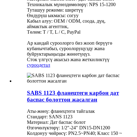
Техникалык мүнөздөмөлөрү: NPS 15-1200
Туташуу режими: ширетүү
Өндүрүш ыкмасы: согуу
Кабыл алуу: OEM / ODM, соода, дүң,
аймактык агенттик,
Төлөм: T / T, L / C, PayPal
Ар кандай суроолорго биз жооп берүүгө
кубанычтабыз, суроолоруңузду жана
буйруктарыңызды жөнөтүңүз.
Сток үлгүсү акысыз жана жеткиликтүү
суроо
детал
SABS 1123 фланецтеги карбон дат
баспас болоттон жасалган
Аты-жөнү: фланецтеги тайгалак
Стандарт: SANS 1123
Материал: Дат баспас болот
Өзгөчөлүктөрү: 1/2"-24" DN15-DN1200
Колдонуу чөйрөсү: PN2.5~PN40; Класс 150 ~