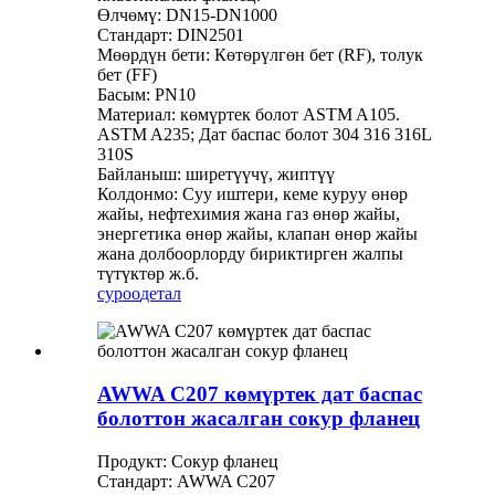
Өлчөмү: DN15-DN1000
Стандарт: DIN2501
Мөөрдүн бети: Көтөрүлгөн бет (RF), толук
бет (FF)
Басым: PN10
Материал: көмүртек болот ASTM A105.
ASTM A235; Дат баспас болот 304 316 316L
310S
Байланыш: ширетүүчү, жиптүү
Колдонмо: Суу иштери, кеме куруу өнөр
жайы, нефтехимия жана газ өнөр жайы,
энергетика өнөр жайы, клапан өнөр жайы
жана долбоорлорду бириктирген жалпы
түтүктөр ж.б.
суроо
детал
AWWA C207 көмүртек дат баспас
болоттон жасалган сокур фланец
Продукт: Сокур фланец
Стандарт: AWWA C207