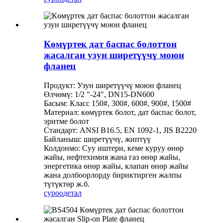
Көмүртек дат баспас болоттон
жасалган узун ширетүүчү моюн
фланец
Продукт: Узун ширетүүчү моюн фланец
Өлчөмү: 1/2 "-24", DN15-DN600
Басым: Класс 150#, 300#, 600#, 900#, 1500#
Материал: көмүртек болот, дат баспас болот,
эритме болот
Стандарт: ANSI B16.5, EN 1092-1, JIS B2220
Байланыш: ширетүүчү, жиптүү
Колдонмо: Суу иштери, кеме куруу өнөр
жайы, нефтехимия жана газ өнөр жайы,
энергетика өнөр жайы, клапан өнөр жайы
жана долбоорлорду бириктирген жалпы
түтүктөр ж.б.
суроо
детал