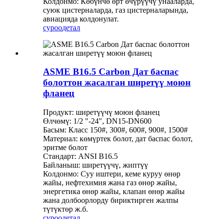
Колдонмо: Көбүнчө өрт өчүрүүчү унааларда,
суюк цистерналарда, газ цистерналарында,
авиацияда колдонулат.
суроо
детал
ASME B16.5 Carbon Дат баспас
болоттон жасалган ширетүү моюн
фланец
Продукт: ширетүүчү моюн фланец
Өлчөмү: 1/2 "-24", DN15-DN600
Басым: Класс 150#, 300#, 600#, 900#, 1500#
Материал: көмүртек болот, дат баспас болот,
эритме болот
Стандарт: ANSI B16.5
Байланыш: ширетүүчү, жиптүү
Колдонмо: Суу иштери, кеме куруу өнөр
жайы, нефтехимия жана газ өнөр жайы,
энергетика өнөр жайы, клапан өнөр жайы
жана долбоорлорду бириктирген жалпы
түтүктөр ж.б.
суроо
детал