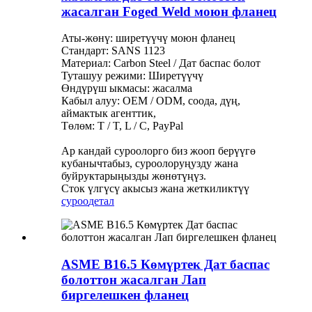
жасалган Foged Weld моюн фланец
Аты-жөнү: ширетүүчү моюн фланец
Стандарт: SANS 1123
Материал: Carbon Steel / Дат баспас болот
Туташуу режими: Ширетүүчү
Өндүрүш ыкмасы: жасалма
Кабыл алуу: OEM / ODM, соода, дүң,
аймактык агенттик,
Төлөм: T / T, L / C, PayPal
Ар кандай суроолорго биз жооп берүүгө
кубанычтабыз, суроолоруңузду жана
буйруктарыңызды жөнөтүңүз.
Сток үлгүсү акысыз жана жеткиликтүү
суроо
детал
ASME B16.5 Көмүртек Дат баспас
болоттон жасалган Лап
биргелешкен фланец