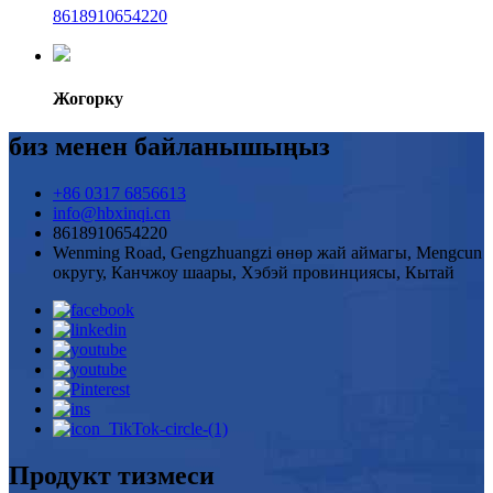
8618910654220
Жогорку
биз менен байланышыңыз
+86 0317 6856613
info@hbxinqi.cn
8618910654220
Wenming Road, Gengzhuangzi өнөр жай аймагы, Mengcun
округу, Канчжоу шаары, Хэбэй провинциясы, Кытай
Продукт тизмеси