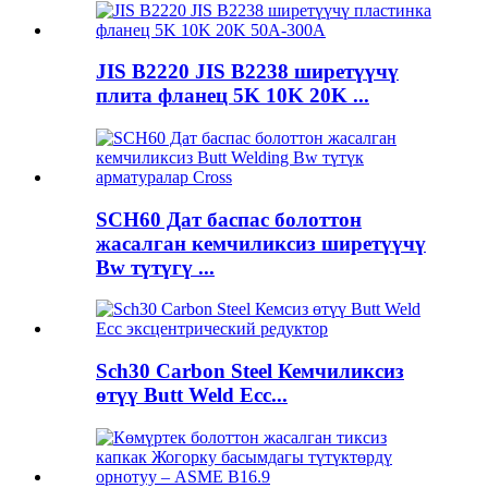
JIS B2220 JIS B2238 ширетүүчү
плита фланец 5K 10K 20K ...
SCH60 Дат баспас болоттон
жасалган кемчиликсиз ширетүүчү
Bw түтүгү ...
Sch30 Carbon Steel Кемчиликсиз
өтүү Butt Weld Ecc...