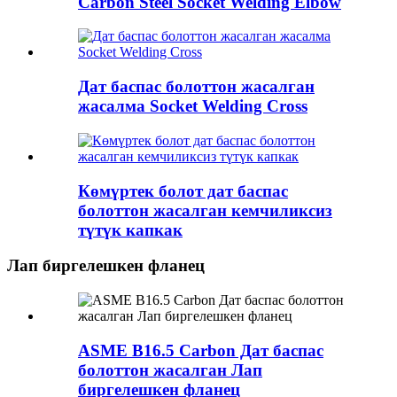
Carbon Steel Socket Welding Elbow
Дат баспас болоттон жасалган
жасалма Socket Welding Cross
Көмүртек болот дат баспас
болоттон жасалган кемчиликсиз
түтүк капкак
Лап биргелешкен фланец
ASME B16.5 Carbon Дат баспас
болоттон жасалган Лап
биргелешкен фланец