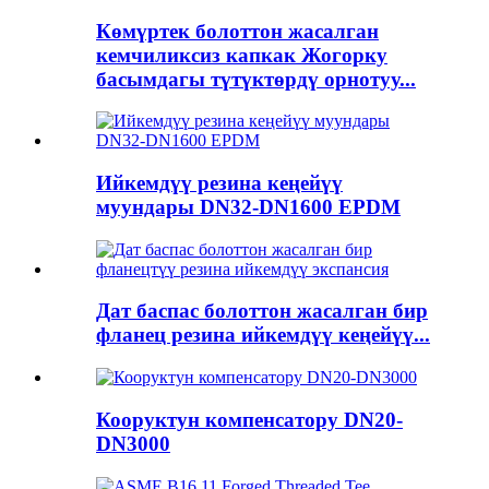
Көмүртек болоттон жасалган
кемчиликсиз капкак Жогорку
басымдагы түтүктөрдү орнотуу...
Ийкемдүү резина кеңейүү
муундары DN32-DN1600 EPDM
Дат баспас болоттон жасалган бир
фланец резина ийкемдүү кеңейүү...
Кооруктун компенсатору DN20-
DN3000