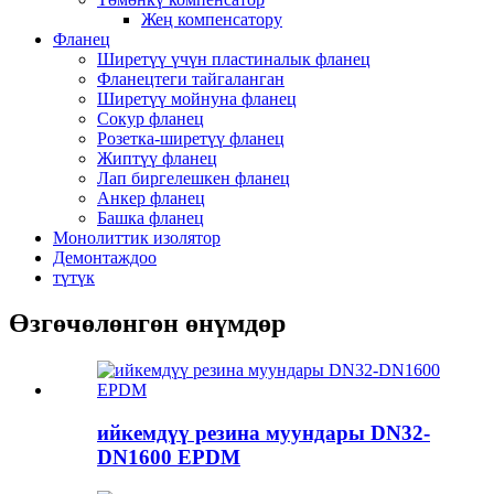
Жең компенсатору
Фланец
Ширетүү үчүн пластиналык фланец
Фланецтеги тайгаланган
Ширетүү мойнуна фланец
Сокур фланец
Розетка-ширетүү фланец
Жиптүү фланец
Лап биргелешкен фланец
Анкер фланец
Башка фланец
Монолиттик изолятор
Демонтаждоо
түтүк
Өзгөчөлөнгөн өнүмдөр
ийкемдүү резина муундары DN32-
DN1600 EPDM