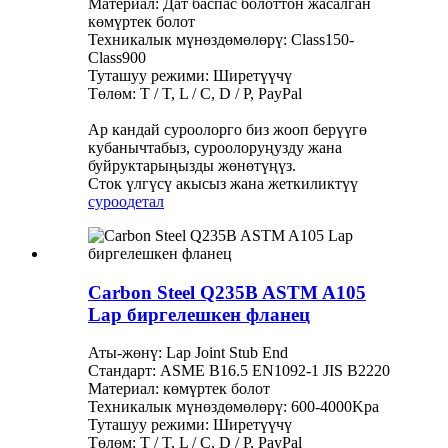
Материал: Дат баспас болоттон жасалган
көмүртек болот
Техникалык мүнөздөмөлөрү: Class150-
Class900
Туташуу режими: Ширетүүчү
Төлөм: T / T, L / C, D / P, PayPal
Ар кандай суроолорго биз жооп берүүгө
кубанычтабыз, суроолоруңузду жана
буйруктарыңызды жөнөтүңүз.
Сток үлгүсү акысыз жана жеткиликтүү
суроо
детал
Carbon Steel Q235B ASTM A105
Lap биргелешкен фланец
Аты-жөнү: Lap Joint Stub End
Стандарт: ASME B16.5 EN1092-1 JIS B2220
Материал: көмүртек болот
Техникалык мүнөздөмөлөрү: 600-4000Kpa
Туташуу режими: Ширетүүчү
Төлөм: T / T, L / C, D / P, PayPal