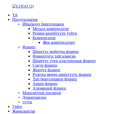
Үй
Продукциялар
Ийкемдүү биргелешкен
Металл компенсатор
Резина кеңейтүүчү түйүн
Компенсатор
Жең компенсатору
Фланец
Ширетүү мойнуна фланец
Фланецтеги тайгаланган
Ширетүү үчүн пластиналык фланец
Сокур фланец
Жиптүү фланец
Розетка менен ширетүүчү фланец
Лап биргелешкен фланец
Анкер фланец
Алюминий фланец
Монолиттик изолятор
Демонтаждоо
түтүк
Video
Жаңылыктар