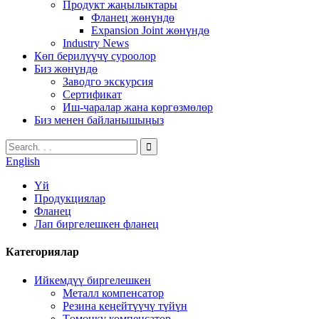
Продукт жаңылыктары
Фланец жөнүндө
Expansion Joint жөнүндө
Industry News
Көп берилүүчү суроолор
Биз жөнүндө
Заводго экскурсия
Сертификат
Иш-чаралар жана көргөзмөлөр
Биз менен байланышыңыз
English
Үй
Продукциялар
Фланец
Лап биргелешкен фланец
Категориялар
Ийкемдүү биргелешкен
Металл компенсатор
Резина кеңейтүүчү түйүн
Төмөнкү компенсатор