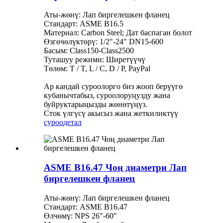
Аты-жөнү: Лап биргелешкен фланец
Стандарт: ASME B16.5
Материал: Carbon Steel; Дат баспаган болот
Өзгөчөлүктөрү: 1/2"-24" DN15-600
Басым: Class150-Class2500
Туташуу режими: Ширетүүчү
Төлөм: T / T, L / C, D / P, PayPal
Ар кандай суроолорго биз жооп берүүгө
кубанычтабыз, суроолоруңузду жана
буйруктарыңызды жөнөтүңүз.
Сток үлгүсү акысыз жана жеткиликтүү
суроо
детал
ASME B16.47 Чоң диаметри Лап
биргелешкен фланец
Аты-жөнү: Лап биргелешкен фланец
Стандарт: ASME B16.47
Өлчөмү: NPS 26"-60"