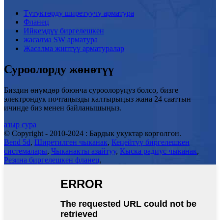
Түтүктөрдү ширетүүчү арматура
Фланец
Ийкемдүү биргелешкен
жасалма SW арматура
Жасалма жиптүү арматуралар
Суроолорду жөнөтүү
Биздин өнүмдөр боюнча суроолоруңуз болсо, бизге
электрондук почтаңызды калтырыңыз жана 24 сааттын
ичинде биз менен байланышыңыз.
азыр сура
© Copyright - 2010-2024 : Бардык укуктар корголгон.
Bend 5d
,
Ширетилген чыканак
,
Кеңейтүү биргелешкен
системалары
,
Чыканакты азайтуу
,
Кыска радиус чыканак
,
Резина биргелешкен фланец
,