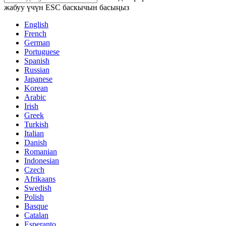
жабуу үчүн ESC баскычын басыңыз
English
French
German
Portuguese
Spanish
Russian
Japanese
Korean
Arabic
Irish
Greek
Turkish
Italian
Danish
Romanian
Indonesian
Czech
Afrikaans
Swedish
Polish
Basque
Catalan
Esperanto