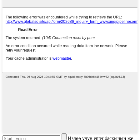
Издөө үчүн enter баскычын же