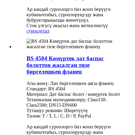
Ар кандай суроолорго биз жооп берүүгө
кубанычтабыз, суроолоруңузду жана
буйруктарыңызды жөнөтүңүз.
Сток үлгүсү акысыз жана жеткиликтүү
суроо
детал
BS 4504 Көмүртек дат баспас
болоттон жасалган тизе
биргелешкен фланец
Аты-жөнү: Лап биргелешкен аягы фланец
Стандарт: BS 4504
Материал: Дат баспас болот / көмүртек болот
Техникалык мүнөздөмөлөрү: Class150-
Class2500; DN15-DN600
Туташуу режими: Ширетүүчү
Төлөм: T / T, L / C, D / P, PayPal
Ар кандай суроолорго биз жооп берүүгө
кубанычтабыз, суроолоруңузду жана