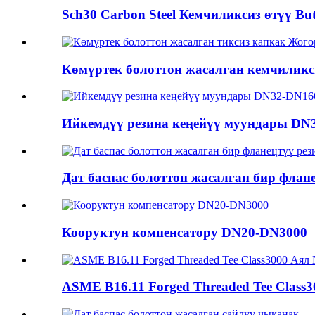
Sch30 Carbon Steel Кемчиликсиз өтүү Butt
Көмүртек болоттон жасалган кемчиликс
Ийкемдүү резина кеңейүү муундары D
Дат баспас болоттон жасалган бир флане
Кооруктун компенсатору DN20-DN3000
ASME B16.11 Forged Threaded Tee Class