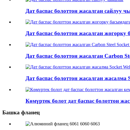
Дат баспас болоттон жасалган сайлуу ч
Дат баспас болоттон жасалган жогорку 
Дат баспас болоттон жасалган Carbon Ste
Дат баспас болоттон жасалган жасалма S
Көмүртек болот дат баспас болоттон жа
Башка фланец