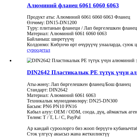
Алюминий фланец 6061 6060 6063
Продукт аты: Алюминий 6061 6060 6063 Фланец
Өлчөмү: DN15-DN1200
Түрү: плитанын фланеци / Лап биргелешкен фланец
Материал: Алюминий 6061 6060 6063
Байланыш: ширетүүчү
Колдонмо: Көбүнчө өрт өчүрүүчү унааларда, суюк ц
суроо
детал
DIN2642 Пластикалык PE түтүк үчүн а
Аты-жөнү: Лап биргелешкен фланец/Бош фланец
Стандарт: DIN2642
Материал: Алюминий 6061 6063
Техникалык мүнөздөмөлөрү: DN25-DN300
Басым: PN6 PN10 PN16
Кабыл алуу: OEM / ODM, соода, дүң, аймактык аген
Төлөм: T / T, L / C, PayPal
Ар кандай суроолорго биз жооп берүүгө кубанычта
Сток үлгүсү акысыз жана жеткиликтүү