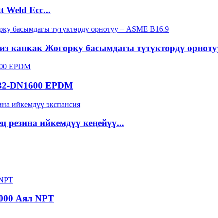
 Weld Ecc...
из капкак Жогорку басымдагы түтүктөрдү орнотуу
N32-DN1600 EPDM
ц резина ийкемдүү кеңейүү...
3000 Аял NPT