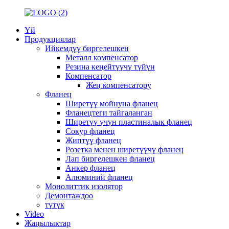
Үй
Продукциялар
Ийкемдүү биргелешкен
Металл компенсатор
Резина кеңейтүүчү түйүн
Компенсатор
Жең компенсатору
Фланец
Ширетүү мойнуна фланец
Фланецтеги тайгаланган
Ширетүү үчүн пластиналык фланец
Сокур фланец
Жиптүү фланец
Розетка менен ширетүүчү фланец
Лап биргелешкен фланец
Анкер фланец
Алюминий фланец
Монолиттик изолятор
Демонтаждоо
түтүк
Video
Жаңылыктар