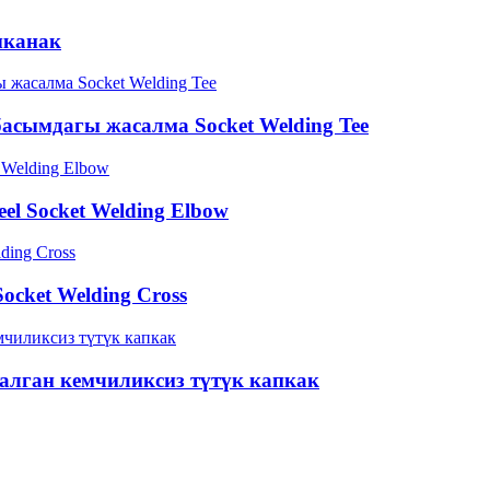
ыканак
басымдагы жасалма Socket Welding Tee
el Socket Welding Elbow
ocket Welding Cross
салган кемчиликсиз түтүк капкак