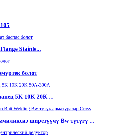
A105
ange Stainle...
өмүртек болот
анец 5K 10K 20K ...
мчиликсиз ширетүүчү Bw түтүгү ...