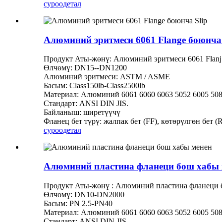
суроо
детал
Алюминий эритмеси 6061 Flange боюнча 
Продукт Аты-жөнү: Алюминий эритмеси 6061 Flanj 
Өлчөмү: DN15--DN1200
Алюминий эритмеси: ASTM / ASME
Басым: Class150lb-Class2500lb
Материал: Алюминий 6061 6060 6063 5052 6005 50
Стандарт: ANSI DIN JIS.
Байланыш: ширетүүчү
Фланец бет түрү: жалпак бет (FF), көтөрүлгөн бет (R
суроо
детал
Алюминий пластина фланеци бош хабы 
Продукт Аты-жөнү : Алюминий пластина фланеци 
Өлчөмү: DN10-DN2000
Басым: PN 2.5-PN40
Материал: Алюминий 6061 6060 6063 5052 6005 50
Стандарт: ANSI DIN JIS.