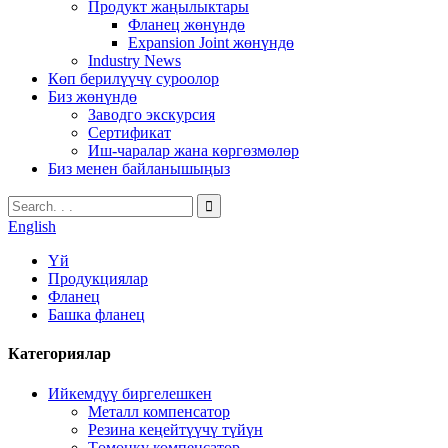
Продукт жаңылыктары
Фланец жөнүндө
Expansion Joint жөнүндө
Industry News
Көп берилүүчү суроолор
Биз жөнүндө
Заводго экскурсия
Сертификат
Иш-чаралар жана көргөзмөлөр
Биз менен байланышыңыз
English
Үй
Продукциялар
Фланец
Башка фланец
Категориялар
Ийкемдүү биргелешкен
Металл компенсатор
Резина кеңейтүүчү түйүн
Төмөнкү компенсатор