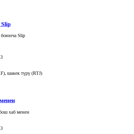
Slip
боюнча Slip
83
F), шакек түрү (RTJ)
менен
бош хаб менен
83