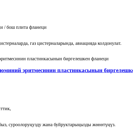
и / бош плита фланеци
истерналарда, газ цистерналарында, авиацияда колдонулат.
люминий эритмесинин пластинкасынын биргелешк
ттик,
быз, суроолоруңузду жана буйруктарыңызды жөнөтүңүз.