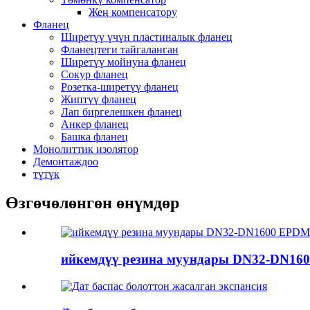
Жең компенсатору
Фланец
Ширетүү үчүн пластиналык фланец
Фланецтеги тайгаланган
Ширетүү мойнуна фланец
Сокур фланец
Розетка-ширетүү фланец
Жиптүү фланец
Лап биргелешкен фланец
Анкер фланец
Башка фланец
Монолиттик изолятор
Демонтаждоо
түтүк
Өзгөчөлөнгөн өнүмдөр
ийкемдүү резина муундары DN32-DN16