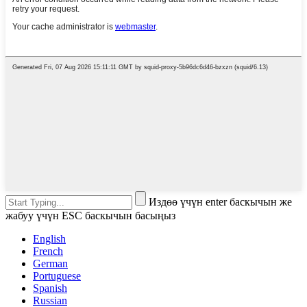
Издөө үчүн enter баскычын же
жабуу үчүн ESC баскычын басыңыз
English
French
German
Portuguese
Spanish
Russian