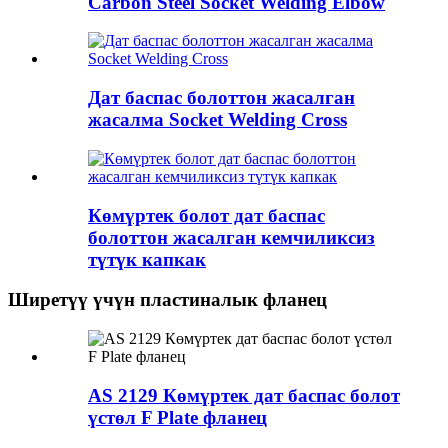
Carbon Steel Socket Welding Elbow
Дат баспас болоттон жасалган
жасалма Socket Welding Cross
Көмүртек болот дат баспас
болоттон жасалган кемчиликсиз
түтүк капкак
Ширетүү үчүн пластиналык фланец
AS 2129 Көмүртек дат баспас болот
үстөл F Plate фланец