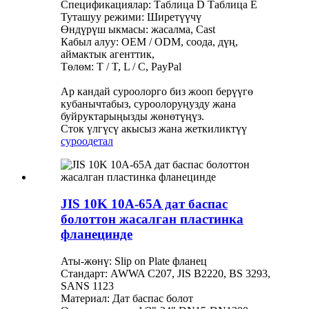
Спецификациялар: Таблица D Таблица E
Туташуу режими: Ширетүүчү
Өндүрүш ыкмасы: жасалма, Cast
Кабыл алуу: OEM / ODM, соода, дүң,
аймактык агенттик,
Төлөм: T / T, L / C, PayPal
Ар кандай суроолорго биз жооп берүүгө
кубанычтабыз, суроолоруңузду жана
буйруктарыңызды жөнөтүңүз.
Сток үлгүсү акысыз жана жеткиликтүү
суроо
детал
JIS 10K 10A-65A дат баспас
болоттон жасалган пластинка
фланецинде
Аты-жөнү: Slip on Plate фланец
Стандарт: AWWA C207, JIS B2220, BS 3293,
SANS 1123
Материал: Дат баспас болот