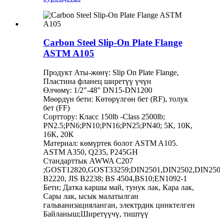
Carbon Steel Slip-On Plate Flange
ASTM A105
Продукт Аты-жөнү: Slip On Plate Flange,
Пластина фланец ширетүү үчүн
Өлчөмү: 1/2"-48" DN15-DN1200
Мөөрдүн бети: Көтөрүлгөн бет (RF), толук
бет (FF)
Сорттору: Класс 150lb -Class 2500lb;
PN2.5;PN6;PN10;PN16;PN25;PN40; 5К, 10К,
16К, 20К
Материал: көмүртек болот ASTM A105.
ASTM A350, Q235, P245GH
Стандарттык AWWA C207
;GOST12820,GOST33259;DIN2501,DIN2502,DIN250
B2220, JIS B2238; BS 4504,BS10;EN1092-1
Бети; Датка каршы май, тунук лак, Кара лак,
Сары лак, ысык малатылган
гальванизацияланган, электрдик цинктелген
Байланыш;Ширетүүчү, тиштүү