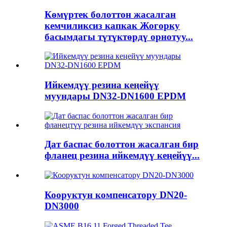
Көмүртек болоттон жасалган
кемчиликсиз капкак Жогорку
басымдагы түтүктөрдү орнотуу...
Ийкемдүү резина кеңейүү
муундары DN32-DN1600 EPDM
Дат баспас болоттон жасалган бир
фланец резина ийкемдүү кеңейүү...
Кооруктун компенсатору DN20-
DN3000