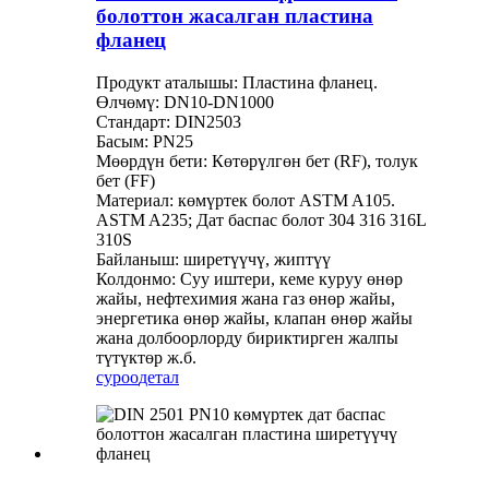
болоттон жасалган пластина
фланец
Продукт аталышы: Пластина фланец.
Өлчөмү: DN10-DN1000
Стандарт: DIN2503
Басым: PN25
Мөөрдүн бети: Көтөрүлгөн бет (RF), толук
бет (FF)
Материал: көмүртек болот ASTM A105.
ASTM A235; Дат баспас болот 304 316 316L
310S
Байланыш: ширетүүчү, жиптүү
Колдонмо: Суу иштери, кеме куруу өнөр
жайы, нефтехимия жана газ өнөр жайы,
энергетика өнөр жайы, клапан өнөр жайы
жана долбоорлорду бириктирген жалпы
түтүктөр ж.б.
суроо
детал