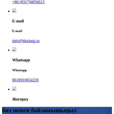
+86 (0317)6856613
E-mail
E-mail
info@hbxinqi.cn
Whatsapp
Whatsapp
8618910654220
Жогорку
биз менен байланышыңыз