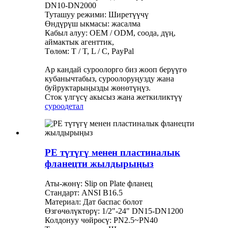
DN10-DN2000
Туташуу режими: Ширетүүчү
Өндүрүш ыкмасы: жасалма
Кабыл алуу: OEM / ODM, соода, дүң,
аймактык агенттик,
Төлөм: T / T, L / C, PayPal
Ар кандай суроолорго биз жооп берүүгө
кубанычтабыз, суроолоруңузду жана
буйруктарыңызды жөнөтүңүз.
Сток үлгүсү акысыз жана жеткиликтүү
суроо
детал
PE түтүгү менен пластиналык
фланецти жылдырыңыз
Аты-жөнү: Slip on Plate фланец
Стандарт: ANSI B16.5
Материал: Дат баспас болот
Өзгөчөлүктөрү: 1/2"-24" DN15-DN1200
Колдонуу чөйрөсү: PN2.5~PN40