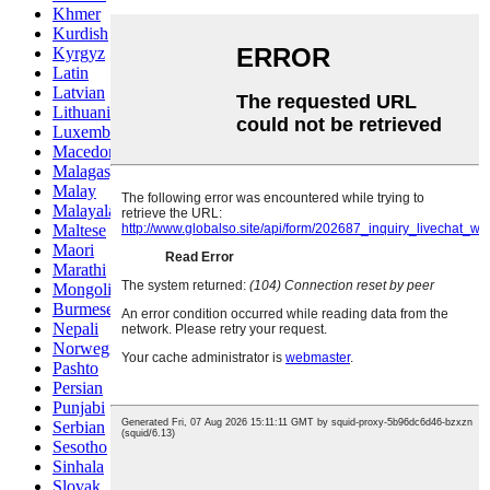
Khmer
Kurdish
Kyrgyz
Latin
Latvian
Lithuanian
Luxembou..
Macedonian
Malagasy
Malay
Malayalam
Maltese
Maori
Marathi
Mongolian
Burmese
Nepali
Norwegian
Pashto
Persian
Punjabi
Serbian
Sesotho
Sinhala
Slovak