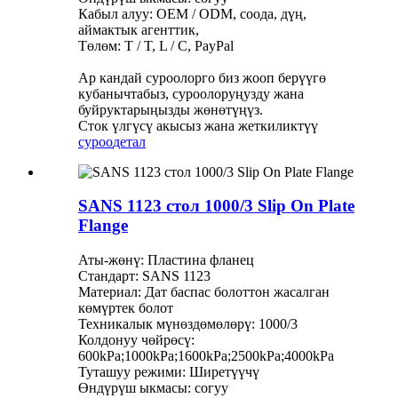
Кабыл алуу: OEM / ODM, соода, дүң,
аймактык агенттик,
Төлөм: T / T, L / C, PayPal
Ар кандай суроолорго биз жооп берүүгө
кубанычтабыз, суроолоруңузду жана
буйруктарыңызды жөнөтүңүз.
Сток үлгүсү акысыз жана жеткиликтүү
суроо
детал
SANS 1123 стол 1000/3 Slip On Plate
Flange
Аты-жөнү: Пластина фланец
Стандарт: SANS 1123
Материал: Дат баспас болоттон жасалган
көмүртек болот
Техникалык мүнөздөмөлөрү: 1000/3
Колдонуу чөйрөсү:
600kPa;1000kPa;1600kPa;2500kPa;4000kPa
Туташуу режими: Ширетүүчү
Өндүрүш ыкмасы: согуу