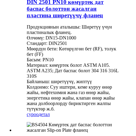
DIN 2501 PN10 көмүртек дат
баспас болоттон жасалган
пластина ширетүүчү фланец
Продукциянын аталышы: Ширетүү үчүн
пластиналык фланец.
Өлчөмү: DN15-DN1000
Стандарт: DIN2501
Мөөрдүн бети: Көтөрүлгөн бет (RF), толук
бет (FF)
Басым: PN10
Материал: көмүртек болот ASTM A105.
ASTM A235; Дат баспас болот 304 316 316L
310S
Байланыш: ширетүүчү, жиптүү
Колдонмо: Суу иштери, кеме куруу өнөр
жайы, нефтехимия жана газ өнөр жайы,
энергетика өнөр жайы, клапан өнөр жайы
жана долбоорлорду бириктирген жалпы
түтүктөр ж.б.
суроо
детал