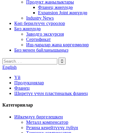
Продукт жаңылыктары
Фланец жөнүндө
Expansion Joint жөнүндө
Industry News
Көп берилүүчү суроолор
Биз жөнүндө
Заводго экскурсия
Сертификат
Иш-чаралар жана көргөзмөлөр
Биз менен байланышыңыз
English
Үй
Продукциялар
Фланец
Ширетүү үчүн пластиналык фланец
Категориялар
Ийкемдүү биргелешкен
Металл компенсатор
Резина кеңейтүүчү түйүн
Төмөнкү компенсатор