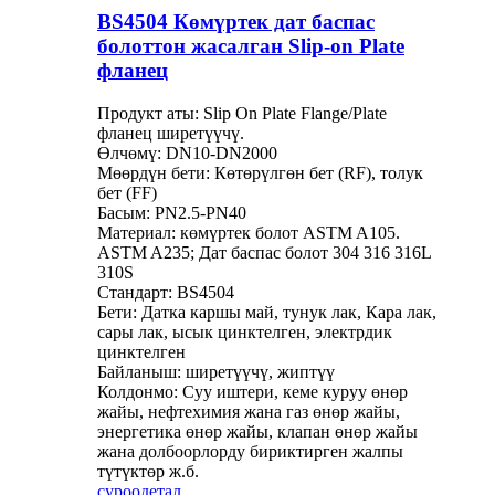
BS4504 Көмүртек дат баспас
болоттон жасалган Slip-on Plate
фланец
Продукт аты: Slip On Plate Flange/Plate
фланец ширетүүчү.
Өлчөмү: DN10-DN2000
Мөөрдүн бети: Көтөрүлгөн бет (RF), толук
бет (FF)
Басым: PN2.5-PN40
Материал: көмүртек болот ASTM A105.
ASTM A235; Дат баспас болот 304 316 316L
310S
Стандарт: BS4504
Бети: Датка каршы май, тунук лак, Кара лак,
сары лак, ысык цинктелген, электрдик
цинктелген
Байланыш: ширетүүчү, жиптүү
Колдонмо: Суу иштери, кеме куруу өнөр
жайы, нефтехимия жана газ өнөр жайы,
энергетика өнөр жайы, клапан өнөр жайы
жана долбоорлорду бириктирген жалпы
түтүктөр ж.б.
суроо
детал