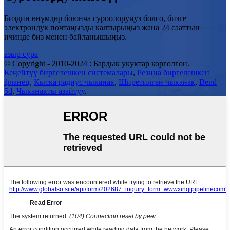
Биздин өнүмдөр боюнча суроолоруңуз болсо, бизге
электрондук почтаңызды калтырыңыз жана 24 сааттын
ичинде биз менен байланышыңыз.
азыр сура
© Copyright - 2010-2024 : Бардык укуктар корголгон.
Кеңейтүү биргелешкен системалары
,
Резина биргелешкен
фланец
,
Кыска радиус чыканак
,
Ширетилген чыканак
,
Bend
5d
,
Чыканакты азайтуу
,