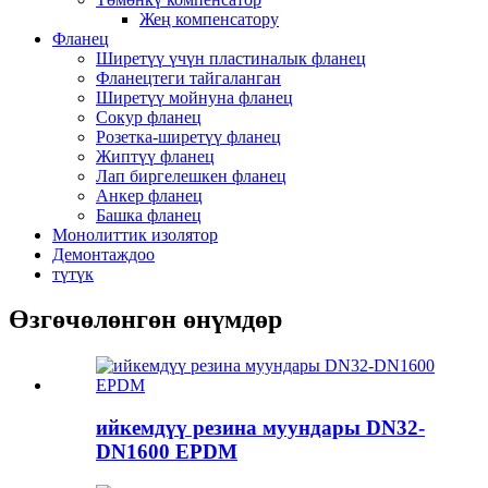
Жең компенсатору
Фланец
Ширетүү үчүн пластиналык фланец
Фланецтеги тайгаланган
Ширетүү мойнуна фланец
Сокур фланец
Розетка-ширетүү фланец
Жиптүү фланец
Лап биргелешкен фланец
Анкер фланец
Башка фланец
Монолиттик изолятор
Демонтаждоо
түтүк
Өзгөчөлөнгөн өнүмдөр
ийкемдүү резина муундары DN32-
DN1600 EPDM