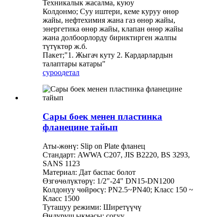
Техникалык жасалма, куюу
Колдонмо; Суу иштери, кеме куруу өнөр
жайы, нефтехимия жана газ өнөр жайы,
энергетика өнөр жайы, клапан өнөр жайы
жана долбоорлорду бириктирген жалпы
түтүктөр ж.б.
Пакет;"1. Жыгач куту 2. Кардарлардын
талаптары катары"
суроо
детал
Сары боек менен пластинка
фланецине тайып
Аты-жөнү: Slip on Plate фланец
Стандарт: AWWA C207, JIS B2220, BS 3293,
SANS 1123
Материал: Дат баспас болот
Өзгөчөлүктөрү: 1/2"-24" DN15-DN1200
Колдонуу чөйрөсү: PN2.5~PN40; Класс 150 ~
Класс 1500
Туташуу режими: Ширетүүчү
Өндүрүш ыкмасы: согуу