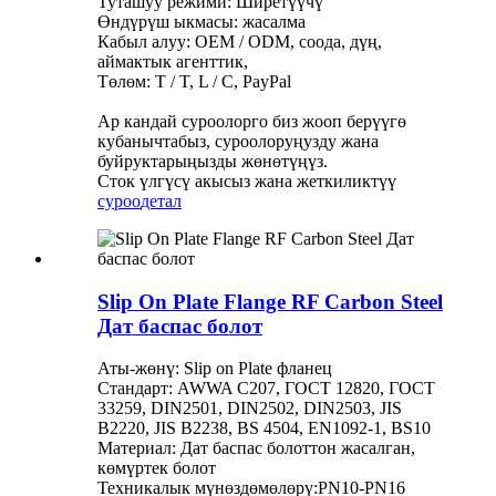
Туташуу режими: Ширетүүчү
Өндүрүш ыкмасы: жасалма
Кабыл алуу: OEM / ODM, соода, дүң,
аймактык агенттик,
Төлөм: T / T, L / C, PayPal
Ар кандай суроолорго биз жооп берүүгө
кубанычтабыз, суроолоруңузду жана
буйруктарыңызды жөнөтүңүз.
Сток үлгүсү акысыз жана жеткиликтүү
суроо
детал
Slip On Plate Flange RF Carbon Steel
Дат баспас болот
Аты-жөнү: Slip on Plate фланец
Стандарт: AWWA C207, ГОСТ 12820, ГОСТ
33259, DIN2501, DIN2502, DIN2503, JIS
B2220, JIS B2238, BS 4504, EN1092-1, BS10
Материал: Дат баспас болоттон жасалган,
көмүртек болот
Техникалык мүнөздөмөлөрү:PN10-PN16