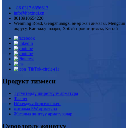
+86 0317 6856613
info@hbxinqi.cn
8618910654220
Wenming Road, Gengzhuangzi өнөр жай аймагы, Mengcun
округу, Канчжоу шаары, Хэбэй провинциясы, Кытай
Продукт тизмеси
Түтүктөрдү ширетүүчү арматура
Фланец
Ийкемдүү биргелешкен
жасалма SW арматура
Жасалма жиптүү арматуралар
Суроолорду жөнөтүү