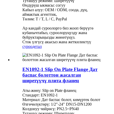
Туташуу режими: Ширетүүчү
Өндүрүш ыкмасы: согуу
Кабыл алуу: OEM / ODM, соода, дүң,
аймактык агенттик,
Төлөм: T / T, L / C, PayPal
Ар кандай суроолорго биз жооп берүүгө
кубанычтабыз, суроолоруңузду жана
буйруктарыңызды жөнөтүңүз.
Сток үлгүсү акысыз жана жеткиликтүү
суроо
детал
EN1092-1 Slip On Plate Flange Дат
баспас болоттон жасалган
ширетүүчү плита фланец
Аты-жөнү: Slip on Plate фланец
Стандарт: EN1092-1
Материал: Дат баспас болот, көмүртек болот
Өзгөчөлүктөрү: 1/2"-24" DN15-DN1200
Колдонуу чөйрөсү: PN2.5~PN40
Туташуу режими: Ширетүүчү