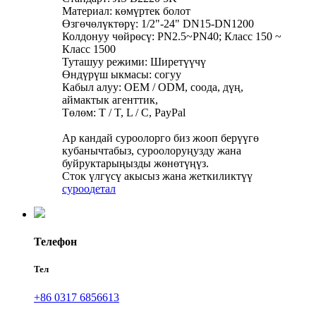
Материал: көмүртек болот
Өзгөчөлүктөрү: 1/2"-24" DN15-DN1200
Колдонуу чөйрөсү: PN2.5~PN40; Класс 150 ~
Класс 1500
Туташуу режими: Ширетүүчү
Өндүрүш ыкмасы: согуу
Кабыл алуу: OEM / ODM, соода, дүң,
аймактык агенттик,
Төлөм: T / T, L / C, PayPal
Ар кандай суроолорго биз жооп берүүгө
кубанычтабыз, суроолоруңузду жана
буйруктарыңызды жөнөтүңүз.
Сток үлгүсү акысыз жана жеткиликтүү
суроо
детал
Телефон
Тел
+86 0317 6856613