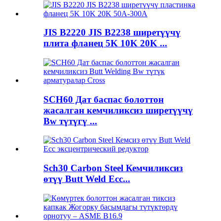
JIS B2220 JIS B2238 ширетүүчү
плита фланец 5K 10K 20K ...
SCH60 Дат баспас болоттон
жасалган кемчиликсиз ширетүүчү
Bw түтүгү ...
Sch30 Carbon Steel Кемчиликсиз
өтүү Butt Weld Ecc...