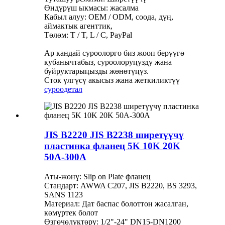
Өндүрүш ыкмасы: жасалма
Кабыл алуу: OEM / ODM, соода, дүң,
аймактык агенттик,
Төлөм: T / T, L / C, PayPal
Ар кандай суроолорго биз жооп берүүгө
кубанычтабыз, суроолоруңузду жана
буйруктарыңызды жөнөтүңүз.
Сток үлгүсү акысыз жана жеткиликтүү
суроо
детал
JIS B2220 JIS B2238 ширетүүчү
пластинка фланец 5K 10K 20K
50A-300A
Аты-жөнү: Slip on Plate фланец
Стандарт: AWWA C207, JIS B2220, BS 3293,
SANS 1123
Материал: Дат баспас болоттон жасалган,
көмүртек болот
Өзгөчөлүктөрү: 1/2"-24" DN15-DN1200