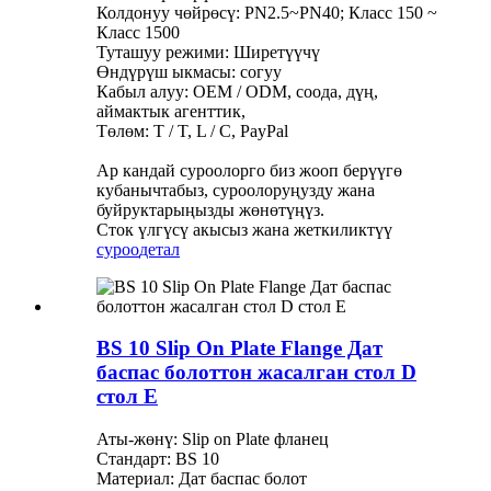
Колдонуу чөйрөсү: PN2.5~PN40; Класс 150 ~
Класс 1500
Туташуу режими: Ширетүүчү
Өндүрүш ыкмасы: согуу
Кабыл алуу: OEM / ODM, соода, дүң,
аймактык агенттик,
Төлөм: T / T, L / C, PayPal
Ар кандай суроолорго биз жооп берүүгө
кубанычтабыз, суроолоруңузду жана
буйруктарыңызды жөнөтүңүз.
Сток үлгүсү акысыз жана жеткиликтүү
суроо
детал
BS 10 Slip On Plate Flange Дат
баспас болоттон жасалган стол D
стол E
Аты-жөнү: Slip on Plate фланец
Стандарт: BS 10
Материал: Дат баспас болот