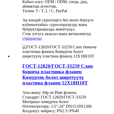
Кабыл алуу: OEM / ODM, соода, дүң,
аймактык агенттик,
Төлөм: T / T, L / C, PayPal
Ар кандай суроолорго биз жооп берүүгө
кубанычтабыз, суроолоруңузду жана
буйруктарыңызды жөнөтүңүз.
Сток үлгүсү акысыз жана жеткиликтүү
суроо
детал
ГОСТ-12820/ГОСТ-33259 Слип
боюнча пластинка фланец
Көмүртек болот ширетүүчү
пластина фланец 12X18H10T
Аты-жөнү: Slip on Plate фланец
Стандарт: ГОСТ-12820/ГОСТ-33259
Материал: көмүртек болот
Өзгөчөлүктөрү: 1/2"-24" DN15-DN1200
Колдонуу чөйрөсү: PN2.5~PN40