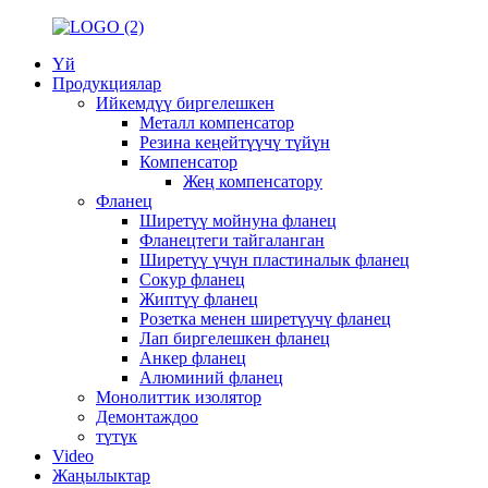
Үй
Продукциялар
Ийкемдүү биргелешкен
Металл компенсатор
Резина кеңейтүүчү түйүн
Компенсатор
Жең компенсатору
Фланец
Ширетүү мойнуна фланец
Фланецтеги тайгаланган
Ширетүү үчүн пластиналык фланец
Сокур фланец
Жиптүү фланец
Розетка менен ширетүүчү фланец
Лап биргелешкен фланец
Анкер фланец
Алюминий фланец
Монолиттик изолятор
Демонтаждоо
түтүк
Video
Жаңылыктар