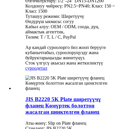
Өзгөчөлүктөрү: 1/2"-24" DN15-DN1200
Колдонуу чөйрөсү: PN2.5~PN40; Класс 150 ~
Класс 1500
Туташуу режими: Ширетүүчү
Өндүрүш ыкмасы: согуу
Кабыл алуу: OEM / ODM, соода, дүң,
аймактык агенттик,
Төлөм: T / T, L / C, PayPal
Ар кандай суроолорго биз жооп берүүгө
кубанычтабыз, суроолоруңузду жана
буйруктарыңызды жөнөтүңүз.
Сток үлгүсү акысыз жана жеткиликтүү
суроо
детал
JIS B2220 5K Plate ширетүүчү
фланец Көмүртек болоттон
жасалган цинктелген фланец
Аты-жөнү: Slip on Plate фланец
Стандарт: JIS B2220 5K