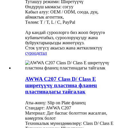
Туташуу режими: Ширетүүчү
Өндүрүш ыкмасы: согуу
Кабыл алуу: OEM / ODM, соода, дүң,
аймактык агенттик,
Төлөм: T / T, L / C, PayPal
Ар кандай суроолорго биз жооп берүүгө
кубанычтабыз, суроолоруңузду жана
буйруктарыңызды жөнөтүңүз.
Сток үлгүсү акысыз жана жеткиликтүү
суроо
детал
AWWA C207 Class D/ Class E
ширетүүчү пластина фланец
пластинадагы тайгалак
Аты-жөнү: Slip on Plate фланец
Стандарт: AWWA C207
Материал: Дат баспас болоттон жасалган,
көмүртек болот
Техникалык мүнөздөмөлөрү: Class D/ Class E