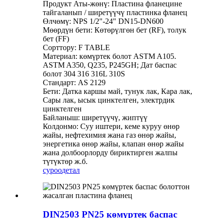
Продукт Аты-жөнү: Пластина фланецине
тайгаланып / ширетүүчү пластинка фланец
Өлчөмү: NPS 1/2"-24" DN15-DN600
Мөөрдүн бети: Көтөрүлгөн бет (RF), толук
бет (FF)
Сорттору: F TABLE
Материал: көмүртек болот ASTM A105.
ASTM A350, Q235, P245GH; Дат баспас
болот 304 316 316L 310S
Стандарт: AS 2129
Бети: Датка каршы май, тунук лак, Кара лак,
Сары лак, ысык цинктелген, электрдик
цинктелген
Байланыш: ширетүүчү, жиптүү
Колдонмо: Суу иштери, кеме куруу өнөр
жайы, нефтехимия жана газ өнөр жайы,
энергетика өнөр жайы, клапан өнөр жайы
жана долбоорлорду бириктирген жалпы
түтүктөр ж.б.
суроо
детал
DIN2503 PN25 көмүртек баспас