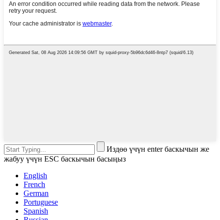
Издөө үчүн enter баскычын же
жабуу үчүн ESC баскычын басыңыз
English
French
German
Portuguese
Spanish
Russian