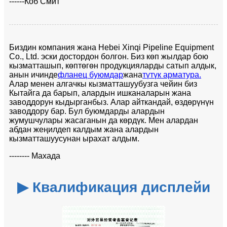
------Коб Смит
Биздин компания жана Hebei Xinqi Pipeline Equipment
Co., Ltd. эски достордон болгон. Биз көп жылдар бою
кызматташып, көптөгөн продукцияларды сатып алдык,
анын ичинде
фланец буюмдар
жана
түтүк арматура.
Алар менен алгачкы кызматташуубузга чейин биз
Кытайга да барып, алардын ишканаларын жана
заводдорун кыдырганбыз. Алар айткандай, өздөрүнүн
заводдору бар. Бул буюмдарды алардын
жумушчулары жасаганын да көрдүк. Мен алардан
абдан жеңилдеп калдым жана алардын
кызматташуусунан ырахат алдым.
-------- Махада
▶ Квалификация дисплейи