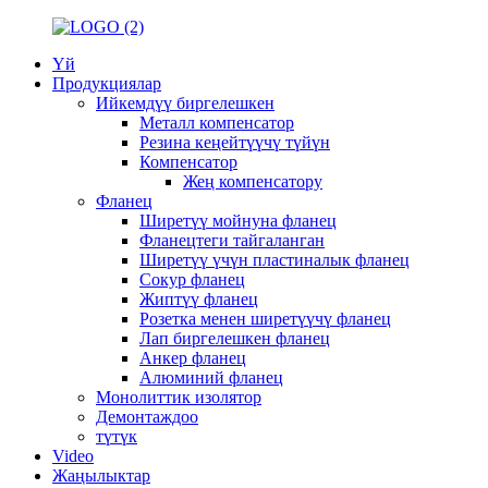
Үй
Продукциялар
Ийкемдүү биргелешкен
Металл компенсатор
Резина кеңейтүүчү түйүн
Компенсатор
Жең компенсатору
Фланец
Ширетүү мойнуна фланец
Фланецтеги тайгаланган
Ширетүү үчүн пластиналык фланец
Сокур фланец
Жиптүү фланец
Розетка менен ширетүүчү фланец
Лап биргелешкен фланец
Анкер фланец
Алюминий фланец
Монолиттик изолятор
Демонтаждоо
түтүк
Video
Жаңылыктар