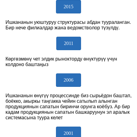
2015
Ишкананын уюштуруу структурасы абдан туураланган.
Бир нече филиалдар жана ведомстволор түзүлдү.
2011
Көргөзмөнү чет элдик рынокторду өнүктүрүү үчүн
колдоно баштаңыз
2006
Ишкананын өнүгүү процессинде биз сырьёдон баштап,
боёкко, акыркы таңгакка чейин сатылып алынган
продукциянын сапатын биринчи орунга коёбуз. Ар бир
кадам продукциянын сапатын башкаруунун эл аралык
системасына туура келет
2001