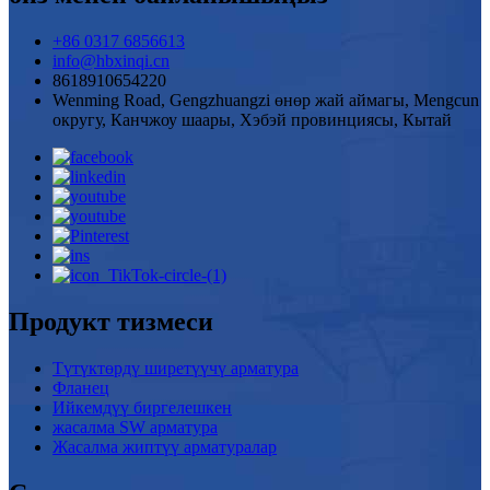
+86 0317 6856613
info@hbxinqi.cn
8618910654220
Wenming Road, Gengzhuangzi өнөр жай аймагы, Mengcun
округу, Канчжоу шаары, Хэбэй провинциясы, Кытай
Продукт тизмеси
Түтүктөрдү ширетүүчү арматура
Фланец
Ийкемдүү биргелешкен
жасалма SW арматура
Жасалма жиптүү арматуралар