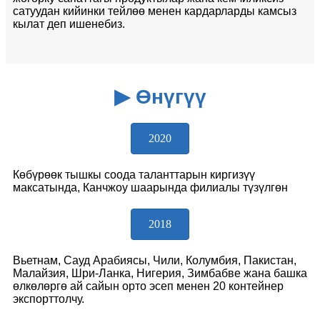
сатуудан кийинки тейлөө менен кардарларды камсыз
кылат деп ишенебиз.
▶ Өнүгүү
2020
Көбүрөөк тышкы соода таланттарын киргизүү
максатында, Канчжоу шаарында филиалы түзүлгөн
2018
Вьетнам, Сауд Арабиясы, Чили, Колумбия, Пакистан,
Малайзия, Шри-Ланка, Нигерия, Зимбабве жана башка
өлкөлөргө ай сайын орто эсеп менен 20 контейнер
экспорттолчу.