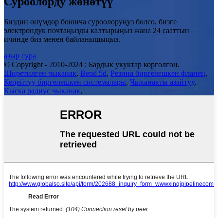
Суроолорду жөнөтүү
Биздин өнүмдөр боюнча суроолоруңуз болсо, бизге
электрондук почтаңызды калтырыңыз жана 24 сааттын
ичинде биз менен байланышыңыз.
азыр сура
© Copyright - 2010-2024 : Бардык укуктар корголгон.
Ширетилген чыканак
,
Bend 5d
,
Резина биргелешкен фланец
,
Кеңейтүү биргелешкен системалары
,
Чыканакты азайтуу
,
Кыска радиус чыканак
,