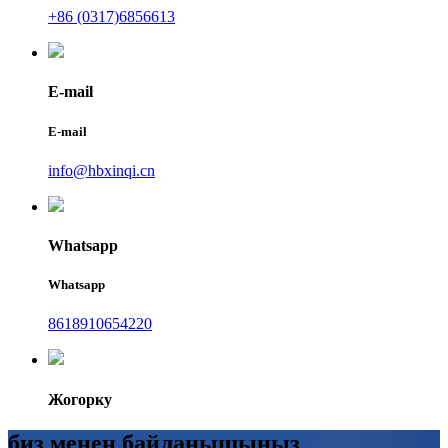
+86 (0317)6856613
E-mail
E-mail
info@hbxinqi.cn
Whatsapp
Whatsapp
8618910654220
Жогорку
биз менен байланышыңыз