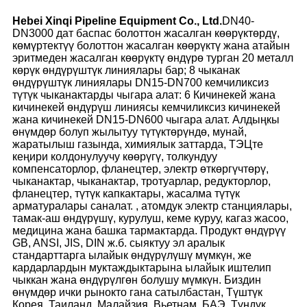
Hebei Xinqi Pipeline Equipment Co., Ltd.
DN40-
DN3000 дат баспас болоттон жасалган көөрүктөрдү,
көмүртектүү болоттон жасалган көөрүктү жана атайын
эритмеден жасалган көөрүктү өндүрө турган 20 металл
көрүк өндүрүштүк линиялары бар; 8 чыканак
өндүрүштүк линиялары DN15-DN700 кемчиликсиз
түтүк чыканактарды чыгара алат: 6 Кичинекей жана
кичинекей өндүрүш линиясы кемчиликсиз кичинекей
жана кичинекей DN15-DN600 чыгара алат. Алдыңкы
өнүмдөр болуп жылытуу түтүктөрүндө, мунай,
жаратылыш газында, химиялык заттарда, ТЭЦте
кеңири колдонулуучу көөрүгү, толкундуу
компенсаторлор, фланецтер, электр өткөргүчтөрү,
чыканактар, чыканактар, тротуарлар, редукторлор,
фланецтер, түтүк капкактары, жасалма түтүк
арматуралары саналат. , атомдук электр станциялары,
тамак-аш өндүрүшү, курулуш, кеме куруу, кагаз жасоо,
медицина жана башка тармактарда. Продукт өндүрүү
GB, ANSI, JIS, DIN ж.б. сыяктуу эл аралык
стандарттарга ылайык өндүрүлүшү мүмкүн, же
кардарлардын муктаждыктарына ылайык иштелип
чыккан жана өндүрүлгөн болушу мүмкүн. Биздин
өнүмдөр ички рынокто гана сатылбастан, Түштүк
Корея, Таиланд, Малайзия, Вьетнам, БАЭ, Түндүк