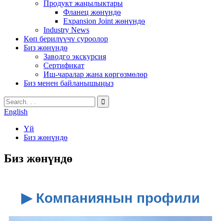
Продукт жаңылыктары
Фланец жөнүндө
Expansion Joint жөнүндө
Industry News
Көп берилүүчү суроолор
Биз жөнүндө
Заводго экскурсия
Сертификат
Иш-чаралар жана көргөзмөлөр
Биз менен байланышыңыз
English
Үй
Биз жөнүндө
Биз жөнүндө
▶ Компаниянын профили