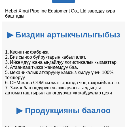
Hebei Xinqi Pipeline Equipment Co., Ltd заводду кура
баштады
▶ Биздин артыкчылыгыбыз
1. Кесиптик фабрика.
2. Биз сыноо буйруктарын кабыл алат.
3. Ийкемдүү жана ыңгайлуу логистикалык кызматтар.
4. Атаандаштыкка жөндөмдүү баа.
5. механикалык аткарууну камсыз кылуу үчүн 100%
текшерүү
6. OEM жана ODM кызматтарында чоң тажрыйбага ээ.
7. Заманбап өндүрүш чынжырчасы: алдыңкы
автоматташтырылган өндүрүштүк жабдуулар цехи
▶ Продукцияны баалоо