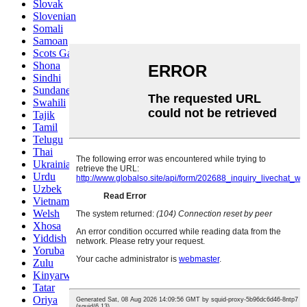
Slovak
Slovenian
Somali
Samoan
Scots Gaelic
Shona
Sindhi
Sundanese
Swahili
Tajik
Tamil
Telugu
Thai
Ukrainian
Urdu
Uzbek
Vietnamese
Welsh
Xhosa
Yiddish
Yoruba
Zulu
Kinyarwanda
Tatar
Oriya