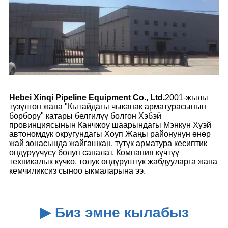
Hebei Xinqi Pipeline Equipment Co., Ltd.
2001-жылы
түзүлгөн жана "Кытайдагы чыканак арматурасынын
борбору" катары белгилүү болгон Хэбэй
провинциясынын Канчжоу шаарындагы Мэнкун Хуэй
автономдук округундагы Хоуп Жаңы районунун өнөр
жай зонасында жайгашкан. түтүк арматура кесиптик
өндүрүүчүсү болуп саналат. Компания күчтүү
техникалык күчкө, толук өндүрүштүк жабдууларга жана
кемчиликсиз сыноо ыкмаларына ээ.
▶ Биз эмне кылабыз