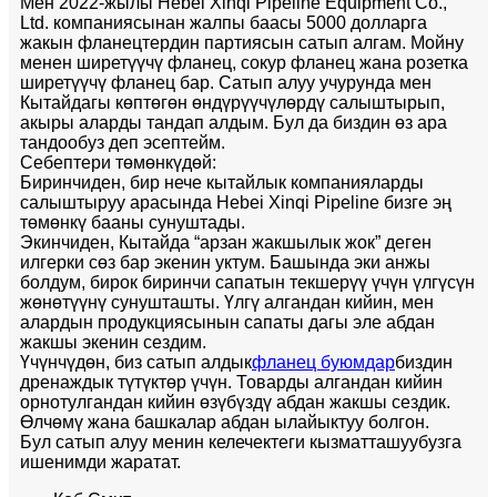
Мен 2022-жылы Hebei Xinqi Pipeline Equipment Co.,
Ltd. компаниясынан жалпы баасы 5000 долларга
жакын фланецтердин партиясын сатып алгам. Мойну
менен ширетүүчү фланец, сокур фланец жана розетка
ширетүүчү фланец бар. Сатып алуу учурунда мен
Кытайдагы көптөгөн өндүрүүчүлөрдү салыштырып,
акыры аларды тандап алдым. Бул да биздин өз ара
тандообуз деп эсептейм.
Себептери төмөнкүдөй:
Биринчиден, бир нече кытайлык компанияларды
салыштыруу арасында Hebei Xinqi Pipeline бизге эң
төмөнкү бааны сунуштады.
Экинчиден, Кытайда “арзан жакшылык жок” деген
илгерки сөз бар экенин уктум. Башында эки анжы
болдум, бирок биринчи сапатын текшерүү үчүн үлгүсүн
жөнөтүүнү сунушташты. Үлгү алгандан кийин, мен
алардын продукциясынын сапаты дагы эле абдан
жакшы экенин сездим.
Үчүнчүдөн, биз сатып алдык
фланец буюмдар
биздин
дренаждык түтүктөр үчүн. Товарды алгандан кийин
орнотулгандан кийин өзүбүздү абдан жакшы сездик.
Өлчөмү жана башкалар абдан ылайыктуу болгон.
Бул сатып алуу менин келечектеги кызматташуубузга
ишенимди жаратат.