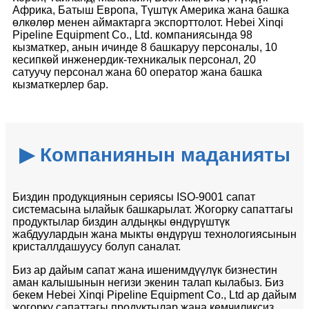
Африка, Батыш Европа, Түштүк Америка жана башка
өлкөлөр менен аймактарга экспорттолот. Hebei Xinqi
Pipeline Equipment Co., Ltd. компаниясында 98
кызматкер, анын ичинде 8 башкаруу персоналы, 10
кесипкөй инженердик-техникалык персонал, 20
сатуучу персонал жана 60 оператор жана башка
кызматкерлер бар.
▶ Компаниянын маданияты
Биздин продукциянын сериясы ISO-9001 сапат
системасына ылайык башкарылат. Жогорку сапаттагы
продуктылар биздин алдыңкы өндүрүштүк
жабдуулардын жана мыкты өндүрүш технологиясынын
кристаллдашуусу болуп саналат.
Биз ар дайым сапат жана ишенимдүүлүк бизнестин
аман калышынын негизи экенин талап кылабыз. Биз
бекем Hebei Xinqi Pipeline Equipment Co., Ltd ар дайым
жогорку сапаттагы продуктылар жана кемчиликсиз