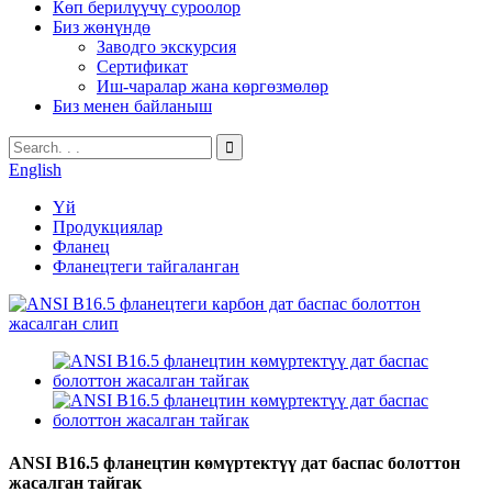
Көп берилүүчү суроолор
Биз жөнүндө
Заводго экскурсия
Сертификат
Иш-чаралар жана көргөзмөлөр
Биз менен байланыш
English
Үй
Продукциялар
Фланец
Фланецтеги тайгаланган
ANSI B16.5 фланецтин көмүртектүү дат баспас болоттон
жасалган тайгак