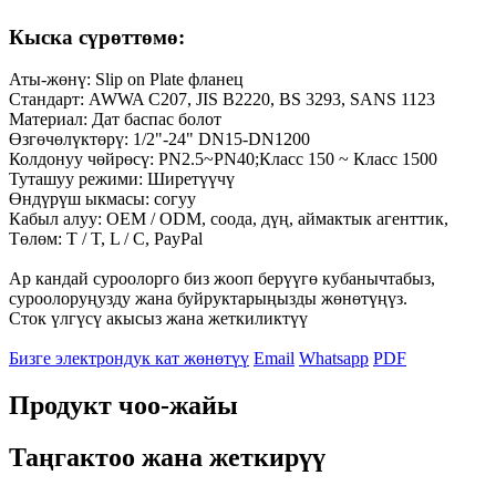
Кыска сүрөттөмө:
Аты-жөнү: Slip on Plate фланец
Стандарт: AWWA C207, JIS B2220, BS 3293, SANS 1123
Материал: Дат баспас болот
Өзгөчөлүктөрү: 1/2"-24" DN15-DN1200
Колдонуу чөйрөсү: PN2.5~PN40;Класс 150 ~ Класс 1500
Туташуу режими: Ширетүүчү
Өндүрүш ыкмасы: согуу
Кабыл алуу: OEM / ODM, соода, дүң, аймактык агенттик,
Төлөм: T / T, L / C, PayPal
Ар кандай суроолорго биз жооп берүүгө кубанычтабыз,
суроолоруңузду жана буйруктарыңызды жөнөтүңүз.
Сток үлгүсү акысыз жана жеткиликтүү
Бизге электрондук кат жөнөтүү
Email
Whatsapp
PDF
Продукт чоо-жайы
Таңгактоо жана жеткирүү