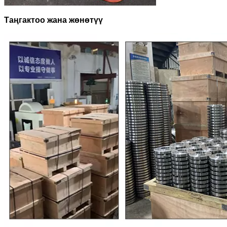
Таңгактоо жана жөнөтүү