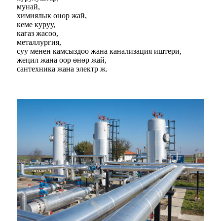
мунай,
химиялык өнөр жай,
кеме куруу,
кагаз жасоо,
металлургия,
суу менен камсыздоо жана канализация иштери,
жеңил жана оор өнөр жай,
сантехника жана электр ж.