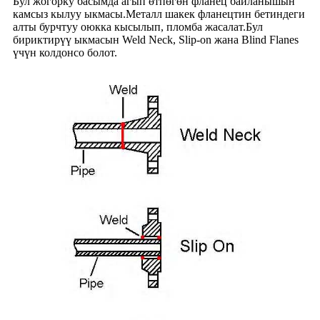
Бул жогорку басымда агып өтпөгөн фланец байланышын
камсыз кылуу ыкмасы.Металл шакек фланецтин бетиндеги
алты бурчтуу оюкка кысылып, пломба жасалат.Бул
бириктирүү ыкмасын Weld Neck, Slip-on жана Blind Flanes
үчүн колдонсо болот.