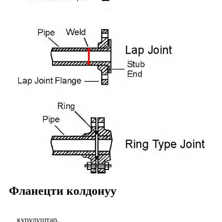
Фланецти колдонуу
курулуштар,