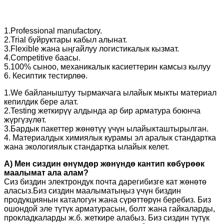
1.Professional manufactory.
2.Trial буйруктары кабыл алынат.
3.Flexible жана ыңгайлуу логистикалык кызмат.
4.Competitive баасы.
5.100% сыноо, механикалык касиеттерин камсыз кылуу
6. Кесиптик тестирлөө.
1.We байланыштуу тырмакчага ылайык мыкты материал
кепилдик бере алат.
2.Testing жеткирүү алдында ар бир арматура боюнча
жүргүзүлөт.
3.Бардык пакеттер жөнөтүү үчүн ылайыкташтырылган.
4. Материалдык химиялык курамы эл аралык стандартка
жана экологиялык стандартка ылайык келет.
A) Мен сиздин өнүмдөр жөнүндө кантип көбүрөөк
маалымат ала алам?
Сиз биздин электрондук почта дарегибизге кат жөнөтө
аласыз.Биз сиздин маалыматыңыз үчүн биздин
продукциянын каталогун жана сүрөттөрүн беребиз. Биз
ошондой эле түтүк арматурасын, болт жана гайкаларды,
прокладкаларды ж.б. жеткире алабыз. Биз сиздин түтүк