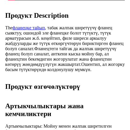
Продукт Description
The
фланецке тайып
, табак жалпак ширетүүчү фланец
сыяктуу, ошондой эле фланецке болот түтүктү, түтүк
арматурасын ж.б. кеңейтип, филе ширеси аркылуу
жабдууларды же түтүк өткөргүчтөрүн бириктирген фланец
болуп саналат.Фланецтеги тайгак да жалпак ширетүүчү
фланец болуп саналат, анткени кыска мойну бар, ал
фланецтин бекемдигин жогорулатат жана фланецтин
көтөрүү жөндөмдүүлүгүн жакшыртат.Ошентип, ал жогорку
басым түтүктөрүндө колдонулушу мүмкүн.
Продукт өзгөчөлүктөрү
Артыкчылыктары жана
кемчиликтери
Артыкчылыктары: Мойну менен жалпак ширетилген