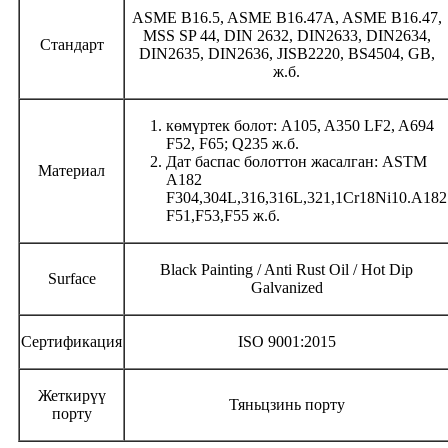
ASME B16.5, ASME B16.47A, ASME B16.47,
MSS SP 44, DIN 2632, DIN2633, DIN2634,
Стандарт
DIN2635, DIN2636, JISB2220, BS4504, GB,
ж.б.
көмүртек болот: A105, A350 LF2, A694
F52, F65; Q235 ж.б.
Дат баспас болоттон жасалган: ASTM
Материал
A182
F304,304L,316,316L,321,1Cr18Ni10.A182
F51,F53,F55 ж.б.
Black Painting / Anti Rust Oil / Hot Dip
Surface
Galvanized
Сертификация
ISO 9001:2015
Жеткирүү
Тяньцзинь порту
порту