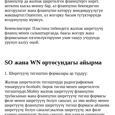
фланецтер да жалпак ширетилген фланецтерге кирет,
анткени кыска моюну бар, ал фланецтин бекемдигин
жогорулатат жана фланецтин көтөрүү жөндөмдүүлүгүн
жакшыртат.Ошентип, ал жогорку басым түтүктөрүндө
колдонулушу мүмкүн.
Кемчиликтери: Пластина тибиндеги жалпак ширетүүчү
фланец менен салыштырганда, баасы жогору жана
формасынын өзгөчөлүктөрүнөн улам ташуу учурунда
урунуп калуу оңой.
SO жана WN ортосундагы айырма
1. Ширетүүчү тигиштин формалары ар түрдүү:
Жалпак ширетилген тигиштерди радиографиялык
текшерүүгө болбойт, бирок тигиш менен ширетилген
тигиштерди.Мойну жалпак ширетүүчү фланецтин
трубасынын жана фланецтин ширетүүчү тигиш формасы
филе менен ширетүүчү болуп саналат, ал эми мойну менен
ширетүүчү фланецтин ширетүүчү тигиш формасы айланма
ширетүүчү болуп саналат;жалпак ширетүүчү эки филе
курчап ширетүүчү болуп саналат, бир капкак ширетүүчү