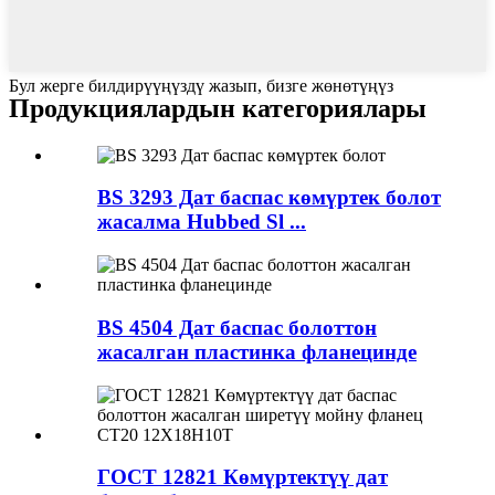
Бул жерге билдирүүңүздү жазып, бизге жөнөтүңүз
Продукциялардын категориялары
BS 3293 Дат баспас көмүртек болот
жасалма Hubbed Sl ...
BS 4504 Дат баспас болоттон
жасалган пластинка фланецинде
ГОСТ 12821 Көмүртектүү дат