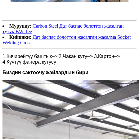
Мурунку:
Carbon Steel Дат баспас болоттон жасалган
түтүк BW Tee
Кийинки:
Дат баспас болоттон жасалган жасалма Socket
Welding Cross
1.Кичирейтүү баштык–> 2.Чакан куту–> 3.Картон–>
4.Күчтүү фанера кутусу
Биздин сактоочу жайлардын бири