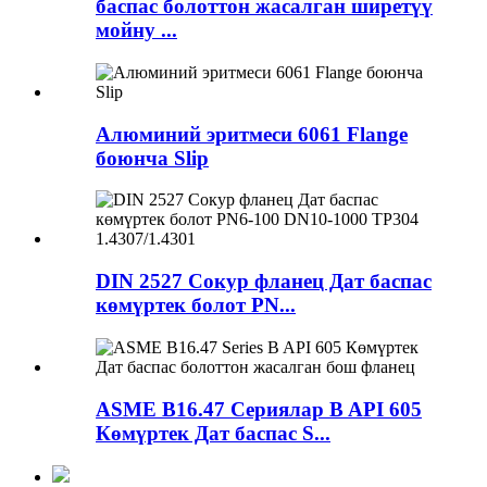
баспас болоттон жасалган ширетүү
мойну ...
Алюминий эритмеси 6061 Flange
боюнча Slip
DIN 2527 Сокур фланец Дат баспас
көмүртек болот PN...
ASME B16.47 Сериялар B API 605
Көмүртек Дат баспас S...