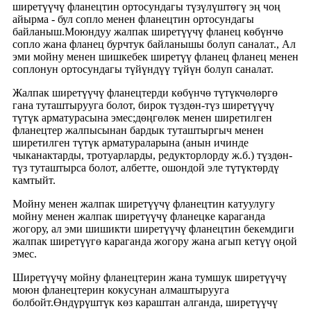
ширетүүчү фланецтин ортосундагы түзүлүштөгү эң чоң
айырма - бул сопло менен фланецтин ортосундагы
байланыш.Моюндуу жалпак ширетүүчү фланец көбүнчө
сопло жана фланец бурчтук байланышы болуп саналат., Ал
эми мойну менен шишкебек ширетүү фланец фланец менен
соплонун ортосундагы түйүндүү түйүн болуп саналат.
Жалпак ширетүүчү фланецтерди көбүнчө түтүкчөлөргө
гана туташтырууга болот, бирок түздөн-түз ширетүүчү
түтүк арматурасына эмес;дөңгөлөк менен ширетилген
фланецтер жалпысынан бардык туташтыргыч менен
ширетилген түтүк арматураларына (анын ичинде
чыканактарды, тротуарларды, редукторлорду ж.б.) түздөн-
түз туташтырса болот, албетте, ошондой эле түтүктөрдү
камтыйт.
Мойну менен жалпак ширетүүчү фланецтин катуулугу
мойну менен жалпак ширетүүчү фланецке караганда
жогору, ал эми шишикти ширетүүчү фланецтин бекемдиги
жалпак ширетүүгө караганда жогору жана агып кетүү оңой
эмес.
Ширетүүчү мойну фланецтерин жана тумшук ширетүүчү
моюн фланецтерин кокусунан алмаштырууга
болбойт.Өндүрүштүк көз караштан алганда, ширетүүчү