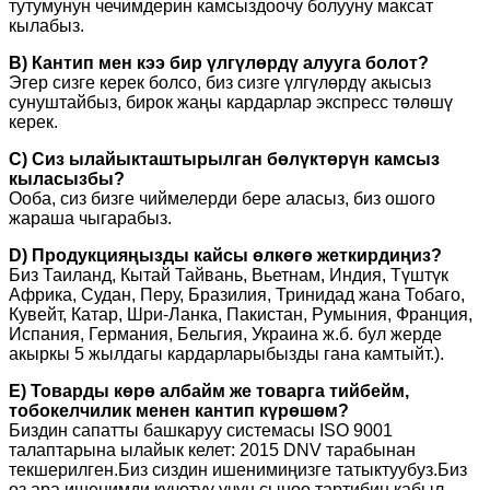
тутумунун чечимдерин камсыздоочу болууну максат
кылабыз.
B) Кантип мен кээ бир үлгүлөрдү алууга болот?
Эгер сизге керек болсо, биз сизге үлгүлөрдү акысыз
сунуштайбыз, бирок жаңы кардарлар экспресс төлөшү
керек.
C) Сиз ылайыкташтырылган бөлүктөрүн камсыз
кыласызбы?
Ооба, сиз бизге чиймелерди бере аласыз, биз ошого
жараша чыгарабыз.
D) Продукцияңызды кайсы өлкөгө жеткирдиңиз?
Биз Таиланд, Кытай Тайвань, Вьетнам, Индия, Түштүк
Африка, Судан, Перу, Бразилия, Тринидад жана Тобаго,
Кувейт, Катар, Шри-Ланка, Пакистан, Румыния, Франция,
Испания, Германия, Бельгия, Украина ж.б. бул жерде
акыркы 5 жылдагы кардарларыбызды гана камтыйт.).
E) Товарды көрө албайм же товарга тийбейм,
тобокелчилик менен кантип күрөшөм?
Биздин сапатты башкаруу системасы ISO 9001
талаптарына ылайык келет: 2015 DNV тарабынан
текшерилген.Биз сиздин ишенимиңизге татыктуубуз.Биз
өз ара ишенимди күчөтүү үчүн сыноо тартибин кабыл