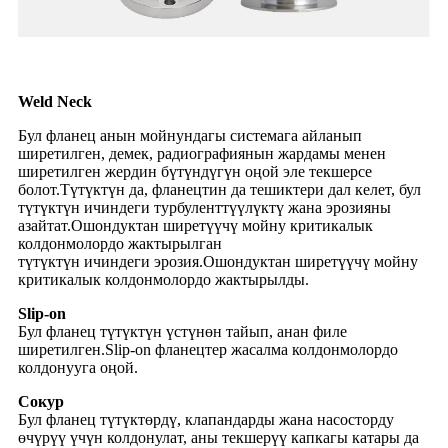
Weld Neck
Бул фланец анын мойнундагы системага айланып
ширетилген, демек, радиографиянын жардамы менен
ширетилген жердин бүтүндүгүн оңой эле текшерсе
болот.Түтүктүн да, фланецтин да тешиктери дал келет, бул
түтүктүн ичиндеги турбуленттүүлүктү жана эрозияны
азайтат.Ошондуктан ширетүүчү мойну критикалык
колдонмолордо жактырылган
түтүктүн ичиндеги эрозия.Ошондуктан ширетүүчү мойну
критикалык колдонмолордо жактырылды.
Slip-on
Бул фланец түтүктүн үстүнөн тайып, анан филе
ширетилген.Slip-on фланецтер жасалма колдонмолордо
колдонууга оңой.
Сокур
Бул фланец түтүктөрдү, клапандарды жана насосторду
өчүрүү үчүн колдонулат, аны текшерүү капкагы катары да