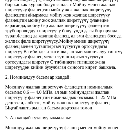
бир капкак курчоо болуп саналат.Мойну менен жалпак
ширетүүчү фланецтин мойну жок жалпак ширетүүчү
фланецтин айырмасы мойну жок жалпак ширетүүчү
фланецтин мойну жок жалпак ширетүүчү фланецке
караганда, мойну бар жалпак ширетүүчү фланецтин
трубопроводдун ширетүүчү бөлүгүндө дагы бир орунда
турат.Фланец да жалпак фланец, ал эми фланецсиз босс да
жалпак филе ширетүүчүсү.Мойну менен ширетүүчү
фланец менен туташтыргыч түтүктүн ортосундагы
ширетүү B тибиндеги тигишке, ал эми моюнчалуу тиштүү
ширетүүчү фланец менен туташтыргыч түтүктүн
ортосундагы ширетүү С тибиндеги тигишке жана
ширетүүдөн кийин бузулбаган сыноого кирет. башкача.
2. Номиналдуу басым ар кандай:
Моюндуу жалпак ширетүүчү фланецтин номиналдык
басымы: 0,6 --- 4,0 МПа, ал эми мойнундагы жалпак
ширетүүчү фланецтин номиналдык басымы: 1--25 МПа
деңгээли, албетте, мойну жалпак ширетүүчү фланец
Ыңгайлаштырылган басым деңгээли төмөн.
3. Ар кандай туташуу ыкмалары:
Моюндуу жалпак ширетүүчү фланец менен мойну менен