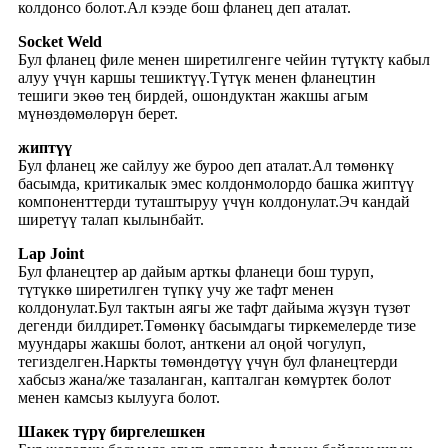
колдонсо болот.Ал кээде бош фланец деп аталат.
Socket Weld
Бул фланец филе менен ширетилгенге чейин түтүктү кабыл
алуу үчүн каршы тешиктүү.Түтүк менен фланецтин
тешиги экөө тең бирдей, ошондуктан жакшы агым
мүнөздөмөлөрүн берет.
жиптүү
Бул фланец же сайлуу же буроо деп аталат.Ал төмөнкү
басымда, критикалык эмес колдонмолордо башка жиптүү
компоненттерди туташтыруу үчүн колдонулат.Эч кандай
ширетүү талап кылынбайт.
Lap Joint
Бул фланецтер ар дайым арткы фланеци бош туруп,
түтүккө ширетилген түпкү учу же тафт менен
колдонулат.Бул тактын аягы же тафт дайыма жүзүн түзөт
дегенди билдирет.Төмөнкү басымдагы тиркемелерде тизе
муундары жакшы болот, анткени ал оңой чогулуп,
тегизделген.Наркты төмөндөтүү үчүн бул фланецтерди
хабсыз жана/же тазаланган, капталган көмүртек болот
менен камсыз кылууга болот.
Шакек түрү биргелешкен