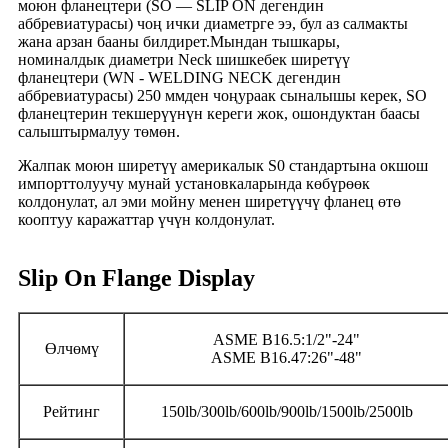
моюн фланецтери (SO — SLIP ON дегендин
аббревиатурасы) чоң ички диаметрге ээ, бул аз салмакты
жана арзан бааны билдирет.Мындан тышкары,
номиналдык диаметри Neck шишкебек ширетүү
фланецтери (WN - WELDING NECK дегендин
аббревиатурасы) 250 ммден чоңураак сыналышы керек, SO
фланецтерин текшерүүнүн кереги жок, ошондуктан баасы
салыштырмалуу төмөн.
Жалпак моюн ширетүү америкалык S0 стандартына окшош
импорттолуучу мунай установкаларында көбүрөөк
колдонулат, ал эми мойну менен ширетүүчү фланец өтө
кооптуу каражаттар үчүн колдонулат.
Slip On Flange Display
ASME B16.5:1/2"-24"
Өлчөмү
ASME B16.47:26"-48"
Рейтинг
150lb/300lb/600lb/900lb/1500lb/2500lb