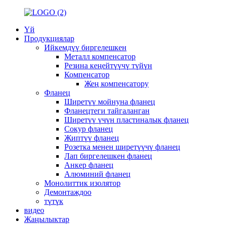
Үй
Продукциялар
Ийкемдүү биргелешкен
Металл компенсатор
Резина кеңейтүүчү түйүн
Компенсатор
Жең компенсатору
Фланец
Ширетүү мойнуна фланец
Фланецтеги тайгаланган
Ширетүү үчүн пластиналык фланец
Сокур фланец
Жиптүү фланец
Розетка менен ширетүүчү фланец
Лап биргелешкен фланец
Анкер фланец
Алюминий фланец
Монолиттик изолятор
Демонтаждоо
түтүк
видео
Жаңылыктар