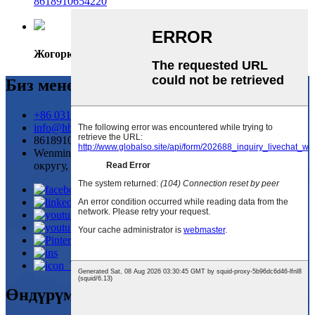
8618910654220
Жогорку
Биз менен байланыш
+86 0317 6856613
info@hbxinqi.cn
8618910654220
Wenming Road, Gengzhuangzi өнөр жай аймагы, Mengcun
округу, Канчжоу шаары, Хэбэй провинциясы, Кытай
Өндүрүм тизмеси