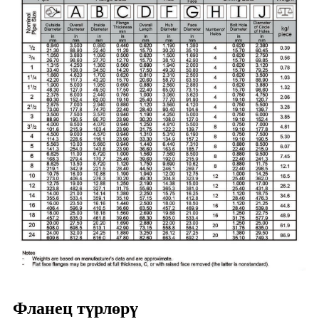
Фланец түрлөрү