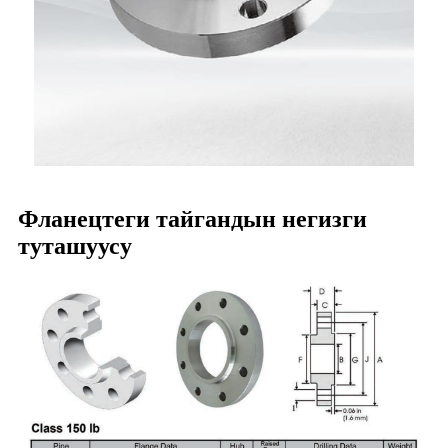
Фланецтеги тайгандын негизги
туташуусу